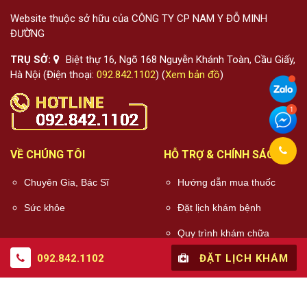
Website thuộc sở hữu của CÔNG TY CP NAM Y ĐỖ MINH
ĐƯỜNG
TRỤ SỞ:
Biệt thự 16, Ngõ 168 Nguyễn Khánh Toàn, Cầu Giấy,
Hà Nội (Điện thoại:
092.842.1102
) (
Xem bản đồ
)
VỀ CHÚNG TÔI
HỖ TRỢ & CHÍNH SÁCH
Chuyên Gia, Bác Sĩ
Hướng dẫn mua thuốc
Sức khỏe
Đặt lịch khám bệnh
Quy trình khám chữa
bệnh
092.842.1102
ĐẶT LỊCH KHÁM
Chính sách điều khoản
Chính sách bảo mật