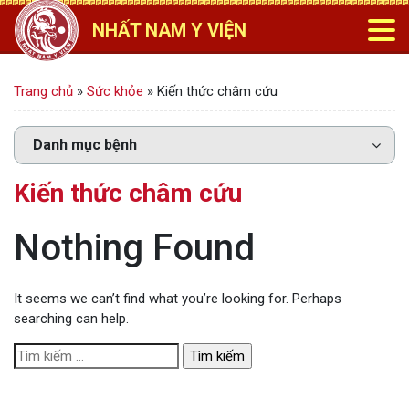
NHẤT NAM Y VIỆN
Trang chủ
»
Sức khỏe
»
Kiến thức châm cứu
Kiến thức châm cứu
Nothing Found
It seems we can’t find what you’re looking for. Perhaps
searching can help.
T
ì
m