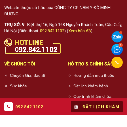
Website thuộc sở hữu của CÔNG TY CP NAM Y ĐỖ MINH
ĐƯỜNG
TRỤ SỞ:
Biệt thự 16, Ngõ 168 Nguyễn Khánh Toàn, Cầu Giấy,
Hà Nội (Điện thoại:
092.842.1102
) (
Xem bản đồ
)
VỀ CHÚNG TÔI
HỖ TRỢ & CHÍNH SÁCH
Chuyên Gia, Bác Sĩ
Hướng dẫn mua thuốc
Sức khỏe
Đặt lịch khám bệnh
Quy trình khám chữa
bệnh
092.842.1102
ĐẶT LỊCH KHÁM
Chính sách điều khoản
Chính sách bảo mật