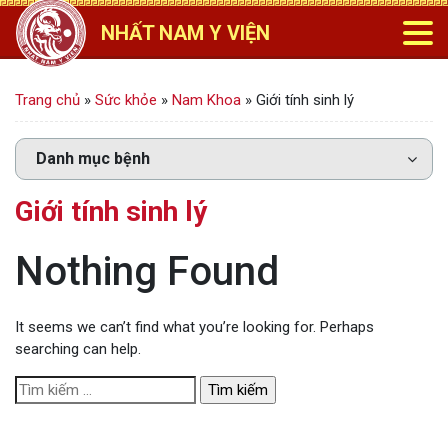
NHẤT NAM Y VIỆN
Trang chủ
»
Sức khỏe
»
Nam Khoa
»
Giới tính sinh lý
Giới tính sinh lý
Nothing Found
It seems we can’t find what you’re looking for. Perhaps
searching can help.
T
ì
m