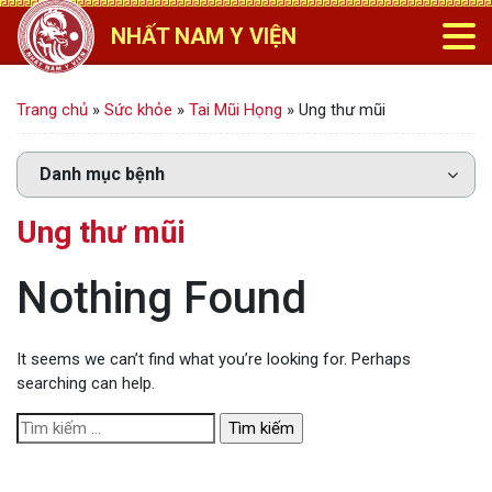
NHẤT NAM Y VIỆN
Trang chủ
»
Sức khỏe
»
Tai Mũi Họng
»
Ung thư mũi
Ung thư mũi
Nothing Found
It seems we can’t find what you’re looking for. Perhaps
searching can help.
T
ì
m