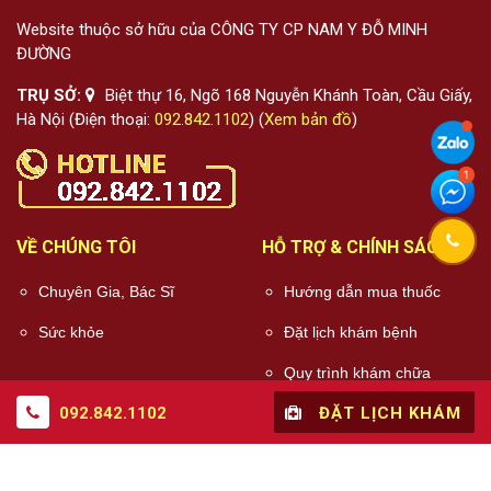
Website thuộc sở hữu của CÔNG TY CP NAM Y ĐỖ MINH
ĐƯỜNG
TRỤ SỞ:
Biệt thự 16, Ngõ 168 Nguyễn Khánh Toàn, Cầu Giấy,
Hà Nội (Điện thoại:
092.842.1102
) (
Xem bản đồ
)
VỀ CHÚNG TÔI
HỖ TRỢ & CHÍNH SÁCH
Chuyên Gia, Bác Sĩ
Hướng dẫn mua thuốc
Sức khỏe
Đặt lịch khám bệnh
Quy trình khám chữa
bệnh
092.842.1102
ĐẶT LỊCH KHÁM
Chính sách điều khoản
Chính sách bảo mật