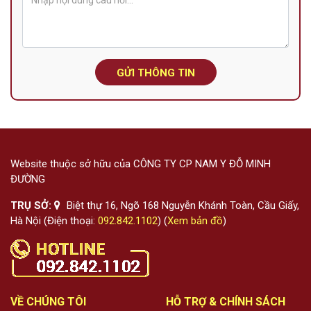
GỬI THÔNG TIN
Website thuộc sở hữu của CÔNG TY CP NAM Y ĐỖ MINH
ĐƯỜNG
TRỤ SỞ:
Biệt thự 16, Ngõ 168 Nguyễn Khánh Toàn, Cầu Giấy,
Hà Nội (Điện thoại:
092.842.1102
) (
Xem bản đồ
)
VỀ CHÚNG TÔI
HỖ TRỢ & CHÍNH SÁCH