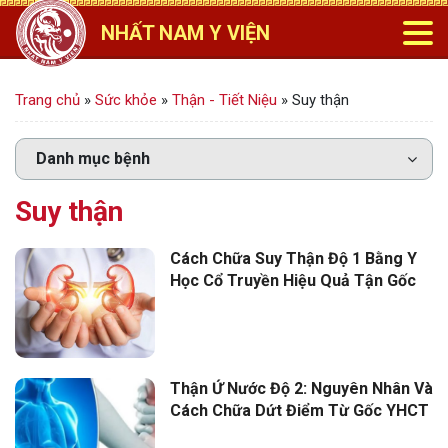
NHẤT NAM Y VIỆN
Trang chủ
»
Sức khỏe
»
Thận - Tiết Niệu
»
Suy thận
Suy thận
Cách Chữa Suy Thận Độ 1 Bằng Y
Học Cổ Truyền Hiệu Quả Tận Gốc
Thận Ứ Nước Độ 2: Nguyên Nhân Và
Cách Chữa Dứt Điểm Từ Gốc YHCT