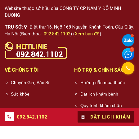
Website thuộc sở hữu của CÔNG TY CP NAM Y ĐỖ MINH
ĐƯỜNG
TRỤ SỞ:
Biệt thự 16, Ngõ 168 Nguyễn Khánh Toàn, Cầu Giấy,
Hà Nội (Điện thoại:
092.842.1102
) (
Xem bản đồ
)
VỀ CHÚNG TÔI
HỖ TRỢ & CHÍNH SÁCH
Chuyên Gia, Bác Sĩ
Hướng dẫn mua thuốc
Sức khỏe
Đặt lịch khám bệnh
Quy trình khám chữa
bệnh
092.842.1102
ĐẶT LỊCH KHÁM
Chính sách điều khoản
Chính sách bảo mật