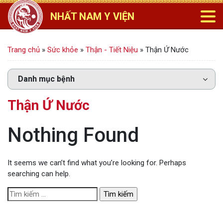
NHẤT NAM Y VIỆN
Trang chủ
»
Sức khỏe
»
Thận - Tiết Niệu
»
Thận Ứ Nước
Thận Ứ Nước
Nothing Found
It seems we can’t find what you’re looking for. Perhaps
searching can help.
T
ì
m