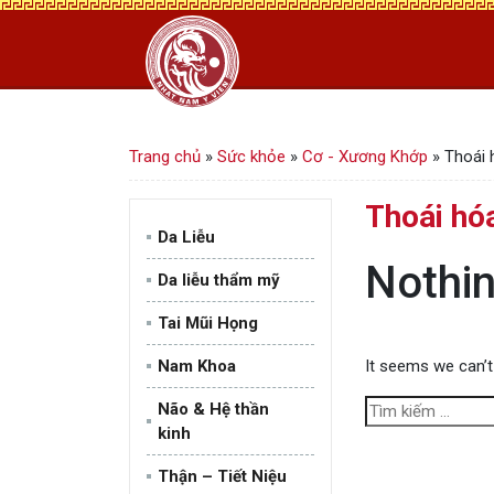
Trang chủ
»
Sức khỏe
»
Cơ - Xương Khớp
»
Thoái 
Thoái hó
Da Liễu
Nothi
Da liễu thẩm mỹ
Tai Mũi Họng
Nam Khoa
It seems we can’t
T
Não & Hệ thần
ì
kinh
m
Thận – Tiết Niệu
k