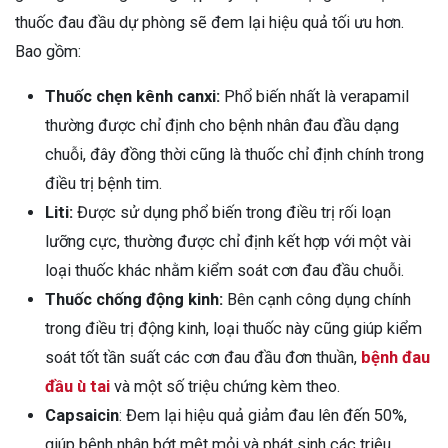
thuốc đau đầu dự phòng sẽ đem lại hiệu quả tối ưu hơn.
Bao gồm:
Thuốc chẹn kênh canxi:
Phổ biến nhất là verapamil
thường được chỉ định cho bệnh nhân đau đầu dạng
chuỗi, đây đồng thời cũng là thuốc chỉ định chính trong
điều trị bệnh tim.
Liti:
Được sử dụng phổ biến trong điều trị rối loạn
lưỡng cực, thường được chỉ định kết hợp với một vài
loại thuốc khác nhằm kiểm soát cơn đau đầu chuỗi.
Thuốc chống động kinh:
Bên cạnh công dụng chính
trong điều trị động kinh, loại thuốc này cũng giúp kiểm
soát tốt tần suất các cơn đau đầu đơn thuần,
bệnh đau
đầu ù tai
và một số triệu chứng kèm theo.
Capsaicin
: Đem lại hiệu quả giảm đau lên đến 50%,
giúp bệnh nhân bớt mệt mỏi và phát sinh các triệu