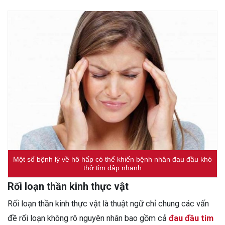
Một số bệnh lý về hô hấp có thể khiến bệnh nhân đau đầu khó
thở tim đập nhanh
Rối loạn thần kinh thực vật
Rối loạn thần kinh thực vật là thuật ngữ chỉ chung các vấn
đề rối loạn không rõ nguyên nhân bao gồm cả
đau đầu tim