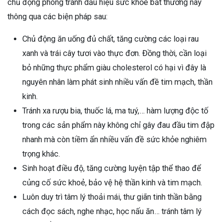
chủ động phòng tránh dấu hiệu sức khỏe bất thường này
thông qua các biện pháp sau:
Chủ động ăn uống đủ chất, tăng cường các loại rau
xanh và trái cây tươi vào thực đơn. Đồng thời, cần loại
bỏ những thực phẩm giàu cholesterol có hại vì đây là
nguyên nhân làm phát sinh nhiều vấn đề tim mạch, thần
kinh.
Tránh xa rượu bia, thuốc lá, ma tuý,… hàm lượng độc tố
trong các sản phẩm này không chỉ gây đau đầu tim đập
nhanh mà còn tiềm ẩn nhiều vấn đề sức khỏe nghiêm
trọng khác.
Sinh hoạt điều độ, tăng cường luyện tập thể thao để
củng cố sức khoẻ, bảo vệ hệ thần kinh và tim mạch.
Luôn duy trì tâm lý thoải mái, thư giãn tinh thần bằng
cách đọc sách, nghe nhạc, học nấu ăn… tránh tâm lý