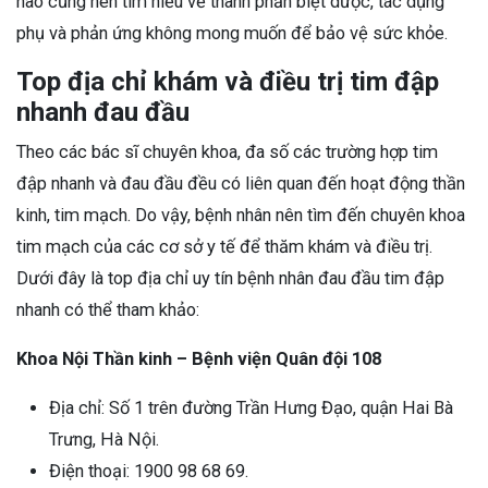
nào cũng nên tìm hiểu về thành phần biệt dược, tác dụng
phụ và phản ứng không mong muốn để bảo vệ sức khỏe.
Top địa chỉ khám và điều trị tim đập
nhanh đau đầu
Theo các bác sĩ chuyên khoa, đa số các trường hợp tim
đập nhanh và đau đầu đều có liên quan đến hoạt động thần
kinh, tim mạch. Do vậy, bệnh nhân nên tìm đến chuyên khoa
tim mạch của các cơ sở y tế để thăm khám và điều trị.
Dưới đây là top địa chỉ uy tín bệnh nhân đau đầu tim đập
nhanh có thể tham khảo:
Khoa Nội Thần kinh – Bệnh viện Quân đội 108
Địa chỉ: Số 1 trên đường Trần Hưng Đạo, quận Hai Bà
Trưng, Hà Nội.
Điện thoại: 1900 98 68 69.