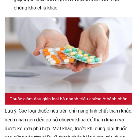
chứng khó chịu khác.
Thuốc giảm đau giúp loại bỏ nhanh triệu chứng ở bệnh nhân
Lưu ý: Các loại thuốc nêu trên chỉ mang tính chất tham khảo,
bệnh nhân nên đến cơ sở chuyên khoa để thăm khám và
được kê đơn phù hợp. Mặt khác, trước khi dùng loại thuốc