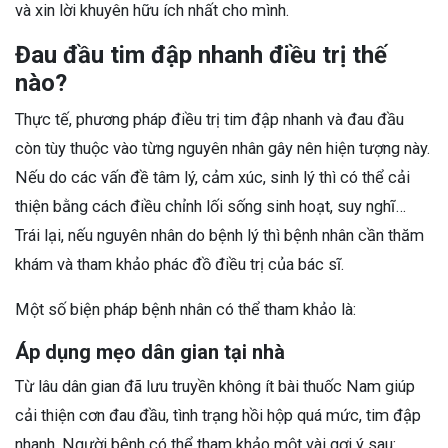
và xin lời khuyên hữu ích nhất cho mình.
Đau đầu tim đập nhanh điều trị thế
nào?
Thực tế, phương pháp điều trị tim đập nhanh và đau đầu
còn tùy thuộc vào từng nguyên nhân gây nên hiện tượng này.
Nếu do các vấn đề tâm lý, cảm xúc, sinh lý thì có thể cải
thiện bằng cách điều chỉnh lối sống sinh hoạt, suy nghĩ…
Trái lại, nếu nguyên nhân do bệnh lý thì bệnh nhân cần thăm
khám và tham khảo phác đồ điều trị của bác sĩ.
Một số biện pháp bệnh nhân có thể tham khảo là:
Áp dụng mẹo dân gian tại nhà
Từ lâu dân gian đã lưu truyền không ít bài thuốc Nam giúp
cải thiện cơn đau đầu, tình trạng hồi hộp quá mức, tim đập
nhanh. Người bệnh có thể tham khảo một vài gợi ý sau: