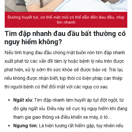
Đường huyết tụt, cơ thể mệt mỏi có thể dẫn đến đau đầu, nhịp
tim nhanh
Tim đập nhanh đau đầu bất thường có
nguy hiểm không?
Nếu tình trạng đau đầu chóng mặt buồn nôn tim đập nhanh
xuất phát từ các vấn đề tâm lý hoặc bệnh lý nêu trên được
phát hiện, xử lý sớm thì sức khỏe sẽ được bảo vệ. Trái lại,
nếu không được nhận biết, kịp thời có biện pháp can thiệp
thì người bệnh có thể đối mặt với các nguy cơ sau:
Ngất xỉu:
Tim đập nhanh làm huyết áp tụt đột ngột, từ
đó gây ngất xỉu. Điều này sẽ cực kỳ nguy hiểm khi đang
tham gia giao thông và điều khiển xe máy, ô tô…
Ngưng tim:
Là hiện tượng rất hiếm gặp, tuy nhiên nếu