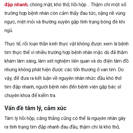
đập nhanh
, chóng mặt, khó thở, hồi hộp… Thậm chí một số
trường hợp bệnh nhân còn cảm thấy đau tức, nặng nề vùng
ngực, mệt mỏi và thường xuyên gặp tình trạng bóng đè khi
ngủ.
Thực tế, rối loạn thần kinh thực vật không được xem là bệnh
tim thực thể vì nhiều trường hợp bệnh nhân mặc dù đã thăm
khám lâm sàng, làm xét nghiệm liên quan và do điện tâm đồ
nhưng không phát hiện được các tổn thương ở van tim. Do
vậy, để đưa ra kết luận về nguyên nhân nhức đầu khó thở
tim đập nhanh, người bệnh nên đến bệnh viện gặp bác sĩ
chuyên khoa để kiểm tra.
Vấn đề tâm lý, cảm xúc
Tâm lý hồi hộp, căng thẳng cũng có thể là nguyên nhân gây
ra tình trạng tim đập nhanh đau đầu, thậm chí là khó thở,