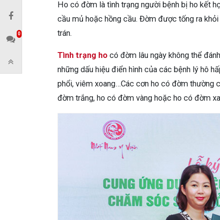
Ho có đờm là tình trạng người bệnh bị ho kết h
cầu mủ hoặc hồng cầu. Đờm được tống ra khỏi 
trán.
0
Tình trạng ho
có đờm lâu ngày không thể đánh g
những dấu hiệu điển hình của các bệnh lý hô h
phổi, viêm xoang…Các cơn ho có đờm thường c
đờm trắng, ho có đờm vàng hoặc ho có đờm xan