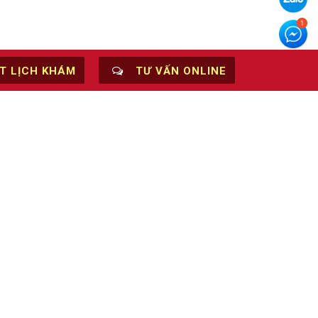
T LỊCH KHÁM
TƯ VẤN ONLINE