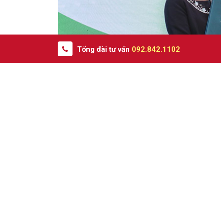
Tổng đài tư vấn
092.842.1102
Ho có đờm là tình trạng người bệnh bị ho kết hợp
h
Nguyên nhân gây ho có đờm
Hầu hết các nguyên nhân gây ra tình trạng này 
gây ho có đờm điển hình có thể kể đến là:
Do viêm phổi: Khi bị viêm phổi, người bệnh