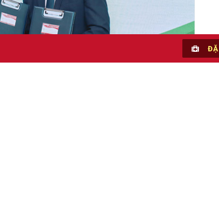
ĐẶ
 với việc xuất tiết đường hô hấp như dịch nhầy, bạch cầu mủ
oặc hồng cầu
đều liên quan đến các bệnh lý về hô hấp. Các nguyên nhân
 có triệu chứng ho nhiều hơn đi kèm với biểu hiện tức