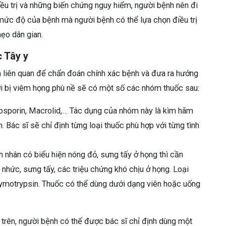
iều trị và những biến chứng nguy hiểm, người bệnh nên đi
 mức độ của bệnh mà người bệnh có thể lựa chọn điều trị
ẹo dân gian.
c Tây y
 liên quan để chẩn đoán chính xác bệnh và đưa ra hướng
ời bị viêm họng phù nề sẽ có một số các nhóm thuốc sau:
osporin, Macrolid,… Tác dụng của nhóm này là kìm hãm
nh. Bác sĩ sẽ chỉ định từng loại thuốc phù hợp với từng tình
 nhân có biểu hiện nóng đỏ, sưng tấy ở họng thì cần
nhức, sưng tấy, các triệu chứng khó chịu ở họng. Loại
hymotrypsin. Thuốc có thể dùng dưới dạng viên hoặc uống
trên, người bệnh có thể được bác sĩ chỉ định dùng một