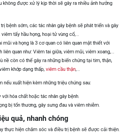
 không được xử lý kịp thời sẽ gây ra nhiều ảnh hưởng
rị bệnh sớm, các tác nhân gây bệnh sẽ phát triển và gây
 viêm tấy hầu họng, hoại tử vùng cổ,…
i mũi và họng là 3 cơ quan có liên quan mật thiết với
h liên quan như: Viêm tai giữa, viêm mũi,
viêm xoang
,…
nề còn có thể gây ra những biến chứng tại tim, thận,
 viêm khớp dạng thấp,
viêm cầu thận
,…
m nếu xuất hiện kèm những triệu chứng sau:
 với hóa chất hoặc tác nhân gây bệnh.
ọng bị tổn thương, gây sưng đau và viêm nhiễm.
iệu quả, nhanh chóng
ày thực hiện chăm sóc và điều trị bệnh sẽ được cải thiện.