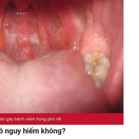
ân gây bệnh viêm họng phù nề
có nguy hiểm không?