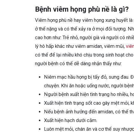
Bệnh viêm họng phù nề là gì?
Viêm họng phù nề hay viêm họng xung huyết là
ở thể nặng và có thể xảy ra ở mọi đối tượng. 
cao hơn như: Trẻ nhỏ, người già và người có nh
lý hô hấp khác như viêm amidan, viêm mũi,
viê
có thể để lại nhiều khó chịu trong sinh hoạt c
người bệnh có thể dễ dàng nhận thấy như:
Niêm mạc hầu họng bị tấy đỏ, sưng đau. Đi
chuyện. Khi ăn hoặc uống nước, người bệnh
Người bệnh xuất hiện tình trạng ho nhiều, 
Xuất hiện tình trạng sốt cao gây mệt mỏi, 
Nếu bệnh ảnh hưởng đến amidan, có thể thấy
Xuất hiện hạch dưới cằm.
Luôn mệt mỏi, chán ăn và cơ thể suy nhược,