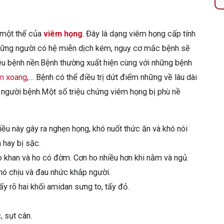
 một thể của
viêm họng
. Đây là dạng viêm họng cấp tính
Những người có hệ miễn dịch kém, nguy cơ mắc bệnh sẽ
iều bệnh nền.Bệnh thường xuất hiện cùng với những bệnh
m xoang
,… Bệnh có thể điều trị dứt điểm những về lâu dài
ho người bệnh.Một số triệu chứng viêm họng bị phù nề
ều này gây ra nghẹn họng, khó nuốt thức ăn và khó nói
 hay bị sặc.
ho khan và ho có đờm. Cơn ho nhiều hơn khi nằm và ngủ.
khó chịu và đau nhức khắp người.
 rõ hai khối amidan sưng to, tấy đỏ.
 sụt cân.