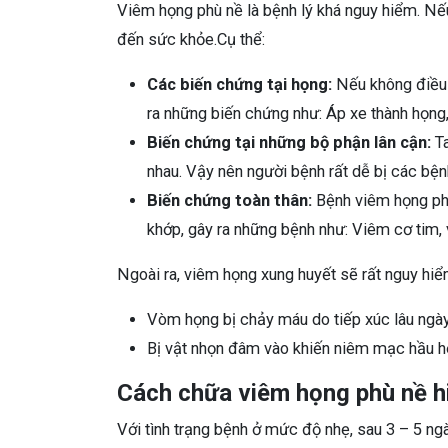
Viêm họng phù nề là bệnh lý khá nguy hiểm. Nếu
đến sức khỏe.Cụ thể:
Các biến chứng tại họng:
Nếu không điều t
ra những biến chứng như: Áp xe thành họng,
Biến chứng tại những bộ phận lân cận:
Ta
nhau. Vậy nên người bệnh rất dễ bị các bện
Biến chứng toàn thân:
Bệnh viêm họng phù 
khớp, gây ra những bệnh như: Viêm cơ tim,
Ngoài ra, viêm họng xung huyết sẽ rất nguy hiể
Vòm họng bị chảy máu do tiếp xúc lâu ngày
Bị vật nhọn đâm vào khiến niêm mạc hầu h
Cách chữa viêm họng phù nề h
Với tình trạng bệnh ở mức độ nhẹ, sau 3 – 5 ng