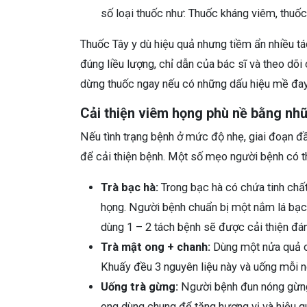
số loại thuốc như: Thuốc kháng viêm, thuốc 
Thuốc Tây y dù hiệu quả nhưng tiềm ẩn nhiều t
đúng liều lượng, chỉ dẫn của bác sĩ và theo dõ
dừng thuốc ngay nếu có những dấu hiệu mề đay,
Cải thiện viêm họng phù nề bằng nh
Nếu tình trạng bệnh ở mức độ nhẹ, giai đoạn đầ
để cải thiện bệnh. Một số mẹo người bệnh có t
Trà bạc hà:
Trong bạc hà có chứa tinh chất 
họng. Người bệnh chuẩn bị một nắm lá bạc 
dùng 1 – 2 tách bệnh sẽ được cải thiện đá
Trà mật ong + chanh:
Dùng một nửa quả c
Khuấy đều 3 nguyên liệu này và uống mỗi ng
Uống trà gừng:
Người bệnh đun nóng gừng 
ong dùng chung để tăng hương vị và hiệu quả