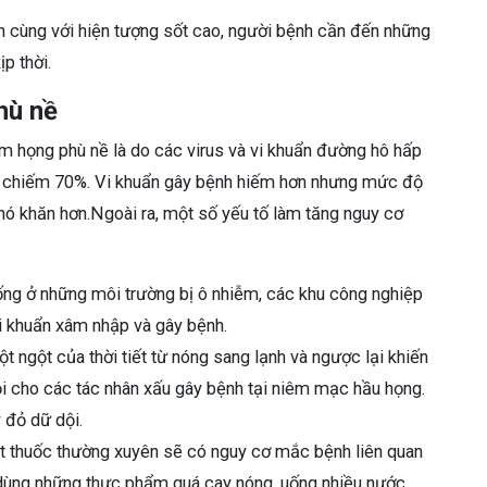
n cùng với hiện tượng sốt cao, người bệnh cần đến những
p thời.
hù nề
m họng phù nề là do các virus và vi khuẩn đường hô hấp
ra chiếm 70%. Vi khuẩn gây bệnh hiếm hơn nhưng mức độ
hó khăn hơn.Ngoài ra, một số yếu tố làm tăng nguy cơ
g ở những môi trường bị ô nhiễm, các khu công nghiệp
 vi khuẩn xâm nhập và gây bệnh.
t ngột của thời tiết từ nóng sang lạnh và ngược lại khiến
hội cho các tác nhân xấu gây bệnh tại niêm mạc hầu họng.
 đỏ dữ dội.
 thuốc thường xuyên sẽ có nguy cơ mắc bệnh liên quan
 dùng những thực phẩm quá cay nóng, uống nhiều nước