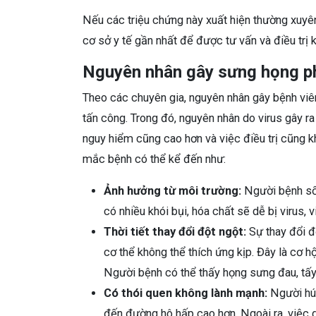
Nếu các triệu chứng này xuất hiện thường xuyê
cơ sở y tế gần nhất để được tư vấn và điều trị kị
Nguyên nhân gây sưng họng p
Theo các chuyên gia, nguyên nhân gây bệnh viê
tấn công. Trong đó, nguyên nhân do virus gây 
nguy hiểm cũng cao hơn và việc điều trị cũng k
mắc bệnh có thể kể đến như:
Ảnh hưởng từ môi trường:
Người bệnh sốn
có nhiều khói bụi, hóa chất sẽ dễ bị virus,
Thời tiết thay đổi đột ngột:
Sự thay đổi độ
cơ thể không thể thích ứng kịp. Đây là cơ 
Người bệnh có thể thấy họng sưng đau, tấy
Có thói quen không lành mạnh:
Người hút
đến đường hô hấp cao hơn. Ngoài ra, việc