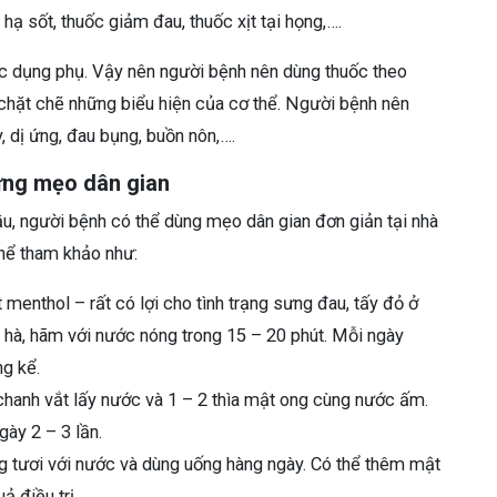
hạ sốt, thuốc giảm đau, thuốc xịt tại họng,….
ác dụng phụ. Vậy nên người bệnh nên dùng thuốc theo
i chặt chẽ những biểu hiện của cơ thể. Người bệnh nên
 dị ứng, đau bụng, buồn nôn,….
ững mẹo dân gian
u, người bệnh có thể dùng mẹo dân gian đơn giản tại nhà
hể tham khảo như:
menthol – rất có lợi cho tình trạng sưng đau, tấy đỏ ở
hà, hãm với nước nóng trong 15 – 20 phút. Mỗi ngày
ng kể.
hanh vắt lấy nước và 1 – 2 thìa mật ong cùng nước ấm.
ày 2 – 3 lần.
tươi với nước và dùng uống hàng ngày. Có thể thêm mật
 điều trị.