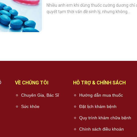
Nhiều anh em khi dùng thuốc cường dương chỉ đ
quyết tạm thời vấn đề sinh lý, nhưng không...
Ỗ
VỀ CHÚNG TÔI
HỖ TRỢ & CHÍNH SÁCH
Chuyên Gia, Bác Sĩ
Hướng dẫn mua thuốc
Sức khỏe
Đặt lịch khám bệnh
Quy trình khám chữa bệnh
Chính sách điều khoản