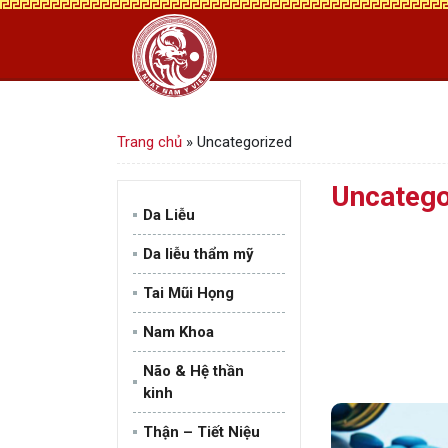
Trang chủ
»
Uncategorized
Uncatego
Da Liễu
Da liễu thẩm mỹ
Tai Mũi Họng
Nam Khoa
Não & Hệ thần
kinh
Thận – Tiết Niệu