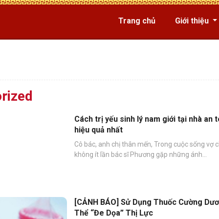
Trang chủ
Giới thiệu
rized
Cách trị yếu sinh lý nam giới tại nhà an 
hiệu quả nhất
Cô bác, anh chị thân mến, Trong cuộc sống vợ 
không ít lần bác sĩ Phương gặp những ánh...
[CẢNH BÁO] Sử Dụng Thuốc Cường Dư
Thể “Đe Dọa” Thị Lực