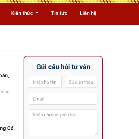
Kiến thức
Tin tức
Liên hệ
Gửi câu hỏi tư vấn
toàn,
chồng,
ơng Có