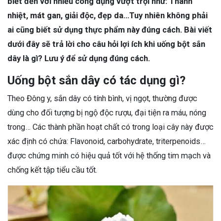
biết đến với nhiều công dụng vượt trội như: Thanh
nhiệt, mát gan, giải độc, đẹp da…Tuy nhiên không phải
ai cũng biết sử dụng thực phẩm này đúng cách. Bài viết
dưới đây sẽ trả lời cho câu hỏi lợi ích khi uống bột sắn
dây là gì? Lưu ý để sử dụng đúng cách.
Uống bột sắn dây có tác dụng gì?
Theo Đông y, sắn dây có tính bình, vị ngọt, thường được
dùng cho đối tượng bị ngộ độc rượu, đại tiện ra máu, nóng
trong… Các thành phần hoạt chất có trong loại cây này được
xác định có chứa: Flavonoid, carbohydrate, triterpenoids…
được chứng minh có hiệu quả tốt với hệ thống tim mạch và
chống kết tập tiểu cầu tốt.