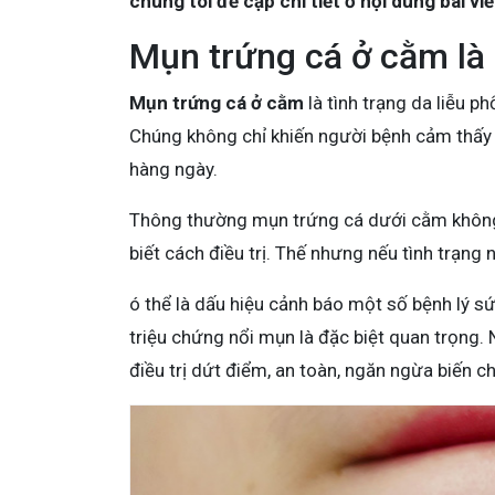
chúng tôi đề cập chi tiết ở nội dung bài viế
Mụn trứng cá ở cằm là 
Mụn trứng cá ở cằm
là tình trạng da liễu ph
Chúng không chỉ khiến người bệnh cảm thấy đ
hàng ngày.
Thông thường mụn trứng cá dưới cằm không 
biết cách điều trị. Thế nhưng nếu tình trạng
ó thể là dấu hiệu cảnh báo một số bệnh lý sức
triệu chứng nổi mụn là đặc biệt quan trọng.
điều trị dứt điểm, an toàn, ngăn ngừa biến c