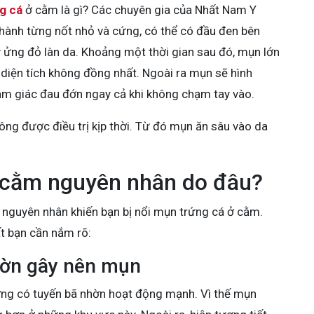
g cá
ở cằm là gì? Các chuyên gia của Nhất Nam Y
thành từng nốt nhỏ và cứng, có thể có đầu đen bên
 ửng đỏ làn da. Khoảng một thời gian sau đó, mụn lớn
 diện tích không đồng nhất. Ngoài ra mụn sẽ hình
ảm giác đau đớn ngay cả khi không chạm tay vào.
ông được điều trị kịp thời. Từ đó mụn ăn sâu vào da
 cằm nguyên nhân do đâu?
u nguyên nhân khiến bạn bị nổi mụn trứng cá ở cằm.
t bạn cần nắm rõ:
nhờn gây nên mụn
ường có tuyến bã nhờn hoạt động mạnh. Vì thế mụn