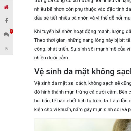
trứng cá cũng có xu hướng nổi nhiều và nặng
nhiều bã nhờn còn phụ thuộc vào đặc tính da
dầu sẽ tiết nhiều bã nhờn và vì thế dễ nổi m
Khi tuyến bã nhờn hoạt động mạnh, lượng dầ
0
Theo thời gian, những nang lông này bị bít t
công, phát triển. Sự sinh sôi mạnh mẽ của v
nhiều dưới cằm.
Vệ sinh da mặt không sạc
Vệ sinh da mặt sai cách, không sạch sẽ cũng 
đó hình thành mụn trứng cá dưới cằm. Bên c
bụi bẩn, tế bào chết tích tụ trên da. Lâu dần
kiện cho vi khuẩn, nấm gây mụn sinh sôi và ph