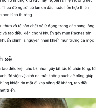
 hơn ở những khu vực này. Ngoài ra, hiện tượng tiết
. Theo đó người có làn da dầu hoặc hỗn hợp thiên
ụn hơn bình thường.
u thừa và tế bào chết sẽ ứ đọng trong các nang lông.
ắc và tạo điều kiện cho vi khuẩn gây mụn P.acnes tấn
i khuẩn chính là nguyên nhân khiến mụn trứng cá mọc
h sẽ
tạo điều kiện cho bã nhờn gây bít tắc lỗ chân lông, từ
ạnh đó việc vệ sinh da mặt không sạch sẽ cũng giúp
 chúng khiến da mất đi khả năng đề kháng, tạo điều
át triển.