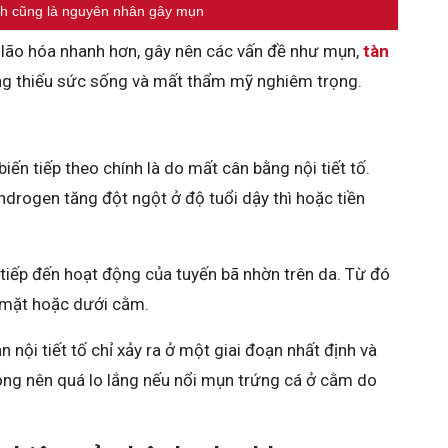
ch cũng là nguyên nhân gây mụn
i, lão hóa nhanh hơn, gây nên các vấn đề như mụn,
tàn
ông thiếu sức sống và mất thẩm mỹ nghiêm trọng.
n tiếp theo chính là do mất cân bằng nội tiết tố.
drogen tăng đột ngột ở độ tuổi dậy thì hoặc tiền
iếp đến hoạt động của tuyến bã nhờn trên da. Từ đó
 mặt hoặc dưới cằm.
nội tiết tố chỉ xảy ra ở một giai đoạn nhất định và
ông nên quá lo lắng nếu nổi mụn trứng cá ở cằm do