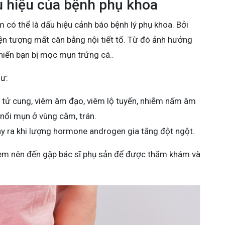
u hiệu của bệnh phụ khoa
có thể là dấu hiệu cảnh báo bệnh lý phụ khoa. Bởi
iện tượng mất cân bằng nội tiết tố. Từ đó ảnh hưởng
hiến bạn bị mọc mụn trứng cá..
hư:
tử cung, viêm âm đạo, viêm lộ tuyến, nhiễm nấm âm
 nổi mụn ở vùng cằm, trán.
y ra khi lượng hormone androgen gia tăng đột ngột.
ị em nên đến gặp bác sĩ phụ sản để được thăm khám và