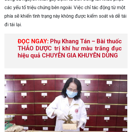
các yếu tố triệu chứng bên ngoài. Việc chỉ tác động từ một
phía sẽ khiến tình trạng này không được kiểm soát và dễ tái
đi tái lại.
ĐỌC NGAY:
Phụ Khang Tán – Bài thuốc
THẢO DƯỢC trị khí hư màu trắng đục
hiệu quả CHUYÊN GIA KHUYÊN DÙNG