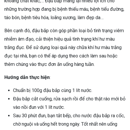
khoáng chất khác,… Đậu bắp mang lại nhiều lợi ích cho
những trường hợp đang bị bệnh thiếu máu, bệnh tiểu đường,
táo bón, bệnh tiêu hóa, loãng xương, làm đẹp da…
Bên cạnh đó, đậu bắp còn góp phần loại bỏ tình trạng viêm
nhiễm âm đạo, cải thiện hiệu quả tình trạng khí hư màu
trắng đục. Để sử dụng loại quả này chữa khí hư màu trắng
đục tại nhà, bạn có thể áp dụng theo cách làm sau hoặc
thêm chúng vào thực đơn ăn uống hàng tuần.
Hướng dẫn thực hiện
:
Chuẩn bị 100g đậu bắp cùng 1 lít nước.
Đậu bắp cắt cuống, rửa sạch rồi để cho thật ráo mới bỏ
vào nồi đun với 1 lít nước.
Sau 30 phút đun, bạn tắt bếp, cho nước đậu bắp ra cốc,
chờ nguội và uống hết trong ngày. Tốt nhất nên uống