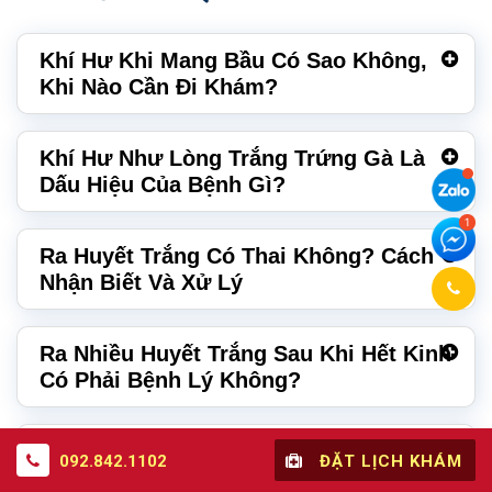
Khí Hư Khi Mang Bầu Có Sao Không,
Khi Nào Cần Đi Khám?
Khí Hư Như Lòng Trắng Trứng Gà Là
Dấu Hiệu Của Bệnh Gì?
Ra Huyết Trắng Có Thai Không? Cách
Nhận Biết Và Xử Lý
Ra Nhiều Huyết Trắng Sau Khi Hết Kinh
Có Phải Bệnh Lý Không?
Huyết Trắng Màu Nâu Là Gì? Nguyên
092.842.1102
ĐẶT LỊCH KHÁM
Nhân, Cách Phòng Tránh