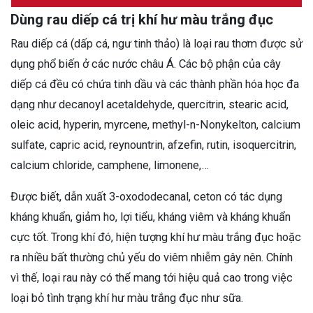
Dùng rau diếp cá trị khí hư màu trắng đục
Rau diếp cá (dấp cá, ngư tinh thảo) là loại rau thơm được sử
dụng phổ biến ở các nước châu Á. Các bộ phận của cây
diếp cá đều có chứa tinh dầu và các thành phần hóa học đa
dạng như decanoyl acetaldehyde, quercitrin, stearic acid,
oleic acid, hyperin, myrcene, methyl-n-Nonykelton, calcium
sulfate, capric acid, reynountrin, afzefin, rutin, isoquercitrin,
calcium chloride, camphene, limonene,…
Được biết, dẫn xuất 3-oxododecanal, ceton có tác dụng
kháng khuẩn, giảm ho, lợi tiểu, kháng viêm và kháng khuẩn
cực tốt. Trong khí đó, hiện tượng khí hư màu trắng đục hoặc
ra nhiều bất thường chủ yếu do viêm nhiễm gây nên. Chính
vì thế, loại rau này có thể mang tới hiệu quả cao trong việc
loại bỏ tình trạng khí hư màu trắng đục như sữa.