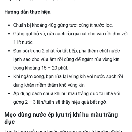
Hướng dẫn thực hiện
:
Chuẩn bị khoảng 40g gừng tươi cùng ít nước lọc.
Gừng gọt bỏ vỏ, rửa sạch rồi giã nát cho vào nồi đun với
1 lít nước.
Đun sôi trong 2 phút rồi tắt bếp, pha thêm chút nước
lạnh sao cho vừa ấm rồi dùng để ngâm rửa vùng kín
trong khoảng 15 – 20 phút.
Khi ngâm xong, bạn rửa lại vùng kín với nước sạch rồi
dùng khăn mềm thấm khô vùng kín.
Áp dụng cách chữa khí hư màu trắng đục tại nhà với
gừng 2 – 3 lần/tuần sẽ thấy hiệu quả bất ngờ.
Mẹo dùng nước ép lựu trị khí hư màu trắng
đục
Lựu là loại quả quen thuộc với mọi người và thường được