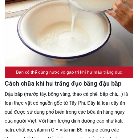
Bạn có thể dùng nước vo gạo trị khí hư màu trắng đục
Cách chữa khí hư trắng đục bằng đậu bắp
Đậu bắp (mướp tây, bông vàng, thảo cà phê, bắp chà,…) là
loại thực vật có nguồn gốc từ Tây Phi. Đây là loại cây ăn
quả được sử dụng phổ biến trong các bữa ăn hàng ngày
của người Việt. Với hàm lượng dinh dưỡng cao như kali,
natri, chất xơ, vitamin C – vitamin B6, magie cùng các