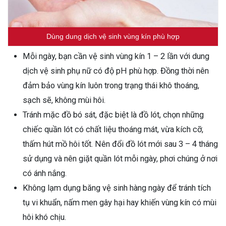
Dùng dung dịch vệ sinh vùng kín phù hợp
Mỗi ngày, bạn cần vệ sinh vùng kín 1 – 2 lần với dung
dịch vệ sinh phụ nữ có độ pH phù hợp. Đồng thời nên
đảm bảo vùng kín luôn trong trạng thái khô thoáng,
sạch sẽ, không mùi hôi.
Tránh mặc đồ bó sát, đặc biệt là đồ lót, chọn những
chiếc quần lót có chất liệu thoáng mát, vừa kích cỡ,
thấm hút mồ hôi tốt. Nên đổi đồ lót mới sau 3 – 4 tháng
sử dụng và nên giặt quần lót mỗi ngày, phơi chúng ở nơi
có ánh nắng.
Không lạm dụng băng vệ sinh hàng ngày để tránh tích
tụ vi khuẩn, nấm men gây hại hay khiến vùng kín có mùi
hôi khó chịu.