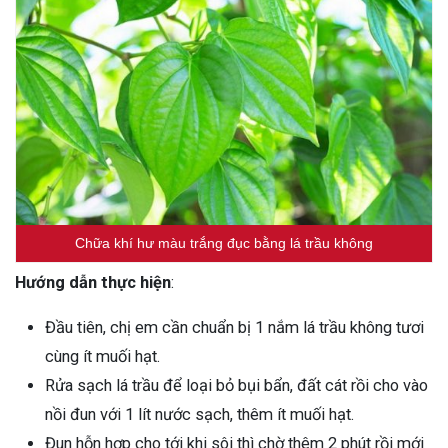
Chữa khí hư màu trắng đục bằng lá trầu không
Hướng dẫn thực hiện
:
Đầu tiên, chị em cần chuẩn bị 1 nắm lá trầu không tươi
cùng ít muối hạt.
Rửa sạch lá trầu để loại bỏ bụi bẩn, đất cát rồi cho vào
nồi đun với 1 lít nước sạch, thêm ít muối hạt.
Đun hỗn hợp cho tới khi sôi thì chờ thêm 2 phút rồi mới