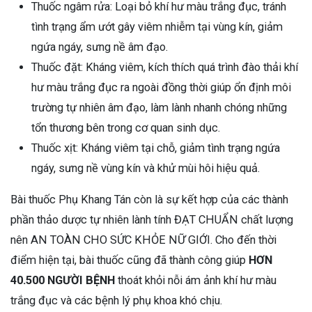
Thuốc ngâm rửa: Loại bỏ khí hư màu trắng đục, tránh
tình trạng ẩm ướt gây viêm nhiễm tại vùng kín, giảm
ngứa ngáy, sưng nề âm đạo.
Thuốc đặt: Kháng viêm, kích thích quá trình đào thải khí
hư màu trắng đục ra ngoài đồng thời giúp ổn định môi
trường tự nhiên âm đạo, làm lành nhanh chóng những
tổn thương bên trong cơ quan sinh dục.
Thuốc xịt: Kháng viêm tại chỗ, giảm tình trạng ngứa
ngáy, sưng nề vùng kín và khử mùi hôi hiệu quả.
Bài thuốc Phụ Khang Tán còn là sự kết hợp của các thành
phần thảo dược tự nhiên lành tính ĐẠT CHUẨN chất lượng
nên AN TOÀN CHO SỨC KHỎE NỮ GIỚI. Cho đến thời
điểm hiện tại, bài thuốc cũng đã thành công giúp
HƠN
40.500 NGƯỜI BỆNH
thoát khỏi nỗi ám ảnh khí hư màu
trắng đục và các bệnh lý phụ khoa khó chịu.