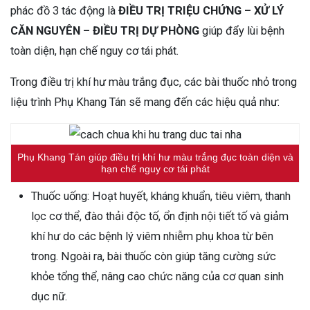
phác đồ 3 tác động là
ĐIỀU TRỊ TRIỆU CHỨNG – XỬ LÝ
CĂN NGUYÊN – ĐIỀU TRỊ DỰ PHÒNG
giúp đẩy lùi bệnh
toàn diện, hạn chế nguy cơ tái phát.
Trong điều trị khí hư màu trắng đục, các bài thuốc nhỏ trong
liệu trình Phụ Khang Tán sẽ mang đến các hiệu quả như:
Phụ Khang Tán giúp điều trị khí hư màu trắng đục toàn diện và
hạn chế nguy cơ tái phát
Thuốc uống: Hoạt huyết, kháng khuẩn, tiêu viêm, thanh
lọc cơ thể, đào thải độc tố, ổn định nội tiết tố và giảm
khí hư do các bệnh lý viêm nhiễm phụ khoa từ bên
trong. Ngoài ra, bài thuốc còn giúp tăng cường sức
khỏe tổng thể, nâng cao chức năng của cơ quan sinh
dục nữ.