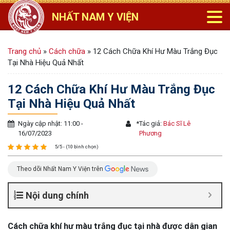
NHẤT NAM Y VIỆN
Trang chủ
»
Cách chữa
»
12 Cách Chữa Khí Hư Màu Trắng Đục
Tại Nhà Hiệu Quả Nhất
12 Cách Chữa Khí Hư Màu Trắng Đục
Tại Nhà Hiệu Quả Nhất
Ngày cập nhật: 11:00 -
*
Tác giả:
Bác Sĩ Lê
16/07/2023
Phương
5/5 - (10 bình chọn)
Theo dõi Nhất Nam Y Viện trên
Nội dung chính
Cách chữa khí hư màu trắng đục tại nhà được dân gian