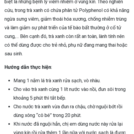
biệt là những bệnh lý viêm nhiễm ở vùng kín. Theo nghiên
cứu, trong trà xanh có chứa phân tử Polyphenol có khả năng
ngừa sưng viêm, giảm thoái hóa xương, chống nhiễm trùng
và làm giảm sự phát triển của tế bào bất thường ở cổ tử
cung,… Bên cạnh đó, trà xanh còn rất an toàn, lành tính nên
có thể dùng được cho trẻ nhỏ, phụ nữ đang mang thai hoặc
sau sinh.
Hướng dẫn thực hiện
:
Mang 1 nắm lá trà xanh rửa sạch, vò nhàu.
Cho vào trà xanh cùng 1 lít nước vào nồi, đun sôi trong
khoảng 5 phút thì tắt bếp.
Cho nước trà xanh vừa đun ra chậu, chờ nguội bớt rồi
dùng xông “cô bé” trong 20 phút.
Khi nước đã nguội hẳn, chị em dùng nước này rửa lại
vùng kín rồi rửa thêm 1 lần nữa với nước sạch là được.