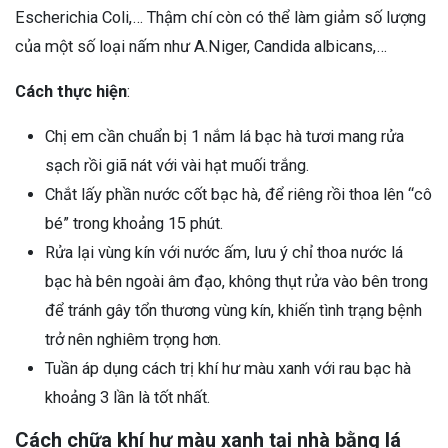
Escherichia Coli,… Thậm chí còn có thể làm giảm số lượng
của một số loại nấm như A.Niger, Candida albicans,…
Cách thực hiện
:
Chị em cần chuẩn bị 1 nắm lá bạc hà tươi mang rửa
sạch rồi giã nát với vài hạt muối trắng.
Chắt lấy phần nước cốt bạc hà, để riêng rồi thoa lên “cô
bé” trong khoảng 15 phút.
Rửa lại vùng kín với nước ấm, lưu ý chỉ thoa nước lá
bạc hà bên ngoài âm đạo, không thụt rửa vào bên trong
để tránh gây tổn thương vùng kín, khiến tình trạng bệnh
trở nên nghiêm trọng hơn.
Tuần áp dụng cách trị khí hư màu xanh với rau bạc hà
khoảng 3 lần là tốt nhất.
Cách chữa khí hư màu xanh tại nhà bằng lá