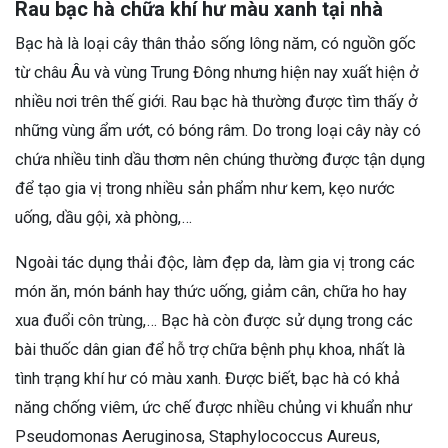
Rau bạc hà chữa khí hư màu xanh tại nhà
Bạc hà là loại cây thân thảo sống lông năm, có nguồn gốc
từ châu Âu và vùng Trung Đông nhưng hiện nay xuất hiện ở
nhiều nơi trên thế giới. Rau bạc hà thường được tìm thấy ở
những vùng ẩm ướt, có bóng râm. Do trong loại cây này có
chứa nhiều tinh dầu thơm nên chúng thường được tận dụng
để tạo gia vị trong nhiều sản phẩm như kem, kẹo nước
uống, dầu gội, xà phòng,…
Ngoài tác dụng thải độc, làm đẹp da, làm gia vị trong các
món ăn, món bánh hay thức uống, giảm cân, chữa ho hay
xua đuổi côn trùng,… Bạc hà còn được sử dụng trong các
bài thuốc dân gian để hỗ trợ chữa bệnh phụ khoa, nhất là
tình trạng khí hư có màu xanh. Được biết, bạc hà có khả
năng chống viêm, ức chế được nhiều chủng vi khuẩn như
Pseudomonas Aeruginosa, Staphylococcus Aureus,