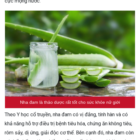
cực mọng nước.
Nha đam là thảo dược rất tốt cho sức khỏe nữ giới
Theo Y học cổ truyền, nha đam có vị đắng, tính hàn và có
khả năng hỗ trợ điều trị bệnh tiêu hóa, chứng ăn không tiêu,
rôm sảy, dị ứng, giải độc cơ thể. Bên cạnh đó, nha đam còn