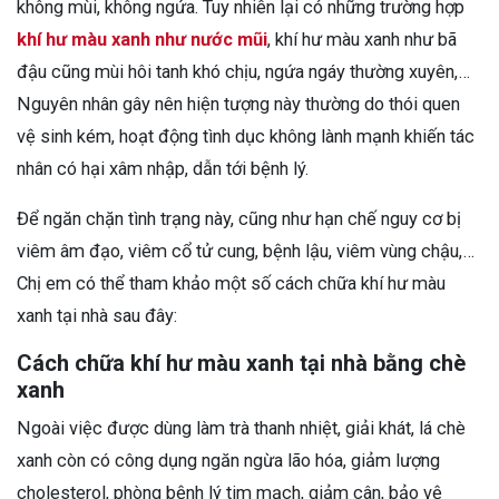
không mùi, không ngứa. Tuy nhiên lại có những trường hợp
khí hư màu xanh như nước mũi
, khí hư màu xanh như bã
đậu cũng mùi hôi tanh khó chịu, ngứa ngáy thường xuyên,…
Nguyên nhân gây nên hiện tượng này thường do thói quen
vệ sinh kém, hoạt động tình dục không lành mạnh khiến tác
nhân có hại xâm nhập, dẫn tới bệnh lý.
Để ngăn chặn tình trạng này, cũng như hạn chế nguy cơ bị
viêm âm đạo, viêm cổ tử cung, bệnh lậu, viêm vùng chậu,…
Chị em có thể tham khảo một số cách chữa khí hư màu
xanh tại nhà sau đây:
Cách chữa khí hư màu xanh tại nhà bằng chè
xanh
Ngoài việc được dùng làm trà thanh nhiệt, giải khát, lá chè
xanh còn có công dụng ngăn ngừa lão hóa, giảm lượng
cholesterol, phòng bệnh lý tim mạch, giảm cân, bảo vệ