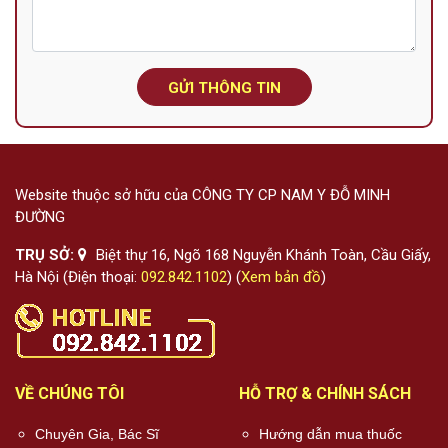
GỬI THÔNG TIN
Website thuộc sở hữu của CÔNG TY CP NAM Y ĐỖ MINH
ĐƯỜNG
TRỤ SỞ:
Biệt thự 16, Ngõ 168 Nguyễn Khánh Toàn, Cầu Giấy,
Hà Nội (Điện thoại:
092.842.1102
) (
Xem bản đồ
)
VỀ CHÚNG TÔI
HỖ TRỢ & CHÍNH SÁCH
Chuyên Gia, Bác Sĩ
Hướng dẫn mua thuốc