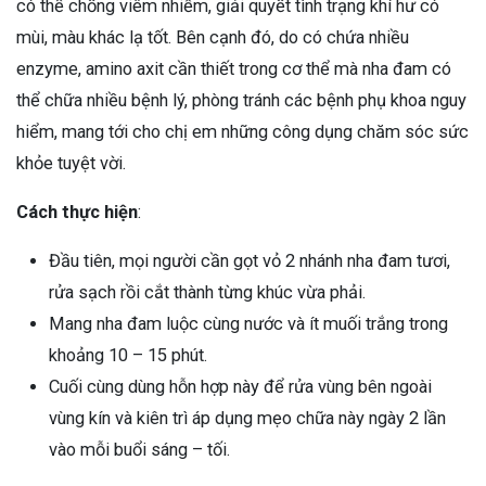
có thể chống viêm nhiễm, giải quyết tình trạng khí hư có
mùi, màu khác lạ tốt. Bên cạnh đó, do có chứa nhiều
enzyme, amino axit cần thiết trong cơ thể mà nha đam có
thể chữa nhiều bệnh lý, phòng tránh các bệnh phụ khoa nguy
hiểm, mang tới cho chị em những công dụng chăm sóc sức
khỏe tuyệt vời.
Cách thực hiện
:
Đầu tiên, mọi người cần gọt vỏ 2 nhánh nha đam tươi,
rửa sạch rồi cắt thành từng khúc vừa phải.
Mang nha đam luộc cùng nước và ít muối trắng trong
khoảng 10 – 15 phút.
Cuối cùng dùng hỗn hợp này để rửa vùng bên ngoài
vùng kín và kiên trì áp dụng mẹo chữa này ngày 2 lần
vào mỗi buổi sáng – tối.