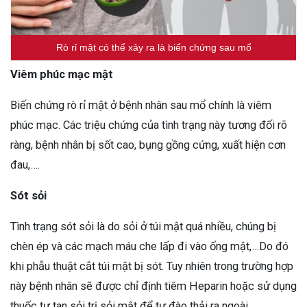
Rò rỉ mật có thể xảy ra là biến chứng sau mổ
Viêm phúc mạc mật
Biến chứng rò rỉ mật ở bệnh nhân sau mổ chính là viêm
phúc mạc. Các triệu chứng của tình trạng này tương đối rõ
ràng, bệnh nhân bị sốt cao, bụng gồng cứng, xuất hiện cơn
đau,….
Sót sỏi
Tình trạng sót sỏi là do sỏi ở túi mật quá nhiều, chúng bị
chèn ép và các mạch máu che lấp đi vào ống mật,…Do đó
khi phẫu thuật cắt túi mật bị sót. Tuy nhiên trong trường hợp
này bệnh nhân sẽ được chỉ định tiêm Heparin hoặc sử dụng
thuốc tự tan sỏi trị sỏi mật để tự đào thải ra ngoài.