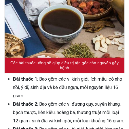
Các bài thuốc uống sẽ giúp điều trị tận gốc căn nguyên gây
bệnh
Bài thuốc 1
: Bao gồm các vị kinh giới, ích mẫu, cỏ nhọ
nồi, ý dĩ, sinh địa và ké đầu ngựa, mỗi nguyên liệu 16
gram.
Bài thuốc 2
: Bao gồm các vị đương quy, xuyên khung,
bạch thược, liên kiều, hoàng bá, thương truật mỗi loại
12 gram, sinh địa và kinh giới, mỗi loại khoảng 16 gram.