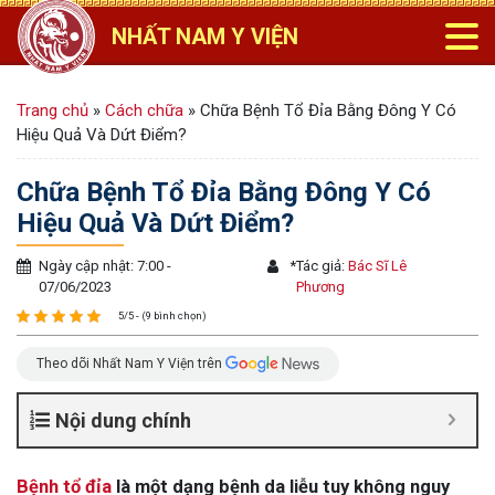
NHẤT NAM Y VIỆN
Trang chủ
»
Cách chữa
»
Chữa Bệnh Tổ Đỉa Bằng Đông Y Có
Hiệu Quả Và Dứt Điểm?
Chữa Bệnh Tổ Đỉa Bằng Đông Y Có
Hiệu Quả Và Dứt Điểm?
Ngày cập nhật: 7:00 -
*
Tác giả:
Bác Sĩ Lê
07/06/2023
Phương
5/5 - (9 bình chọn)
Theo dõi Nhất Nam Y Viện trên
Nội dung chính
Bệnh tổ đỉa
là một dạng bệnh da liễu tuy không nguy