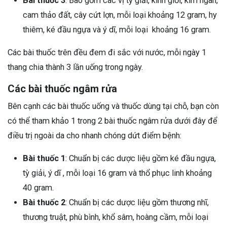
Bài thuốc 3
: Bao gồm các vị tỳ giải, kinh giới, kim ngân,
cam thảo đất, cây cứt lợn, mỗi loại khoảng 12 gram, hy
thiêm, ké đầu ngựa và ý dĩ, mỗi loại khoảng 16 gram.
Các bài thuốc trên đều đem đi sắc với nước, mỗi ngày 1
thang chia thành 3 lần uống trong ngày.
Các bài thuốc ngâm rửa
Bên cạnh các bài thuốc uống và thuốc dùng tại chỗ, bạn còn
có thể tham khảo 1 trong 2 bài thuốc ngâm rửa dưới đây để
điều trị ngoài da cho nhanh chóng dứt điểm bệnh:
Bài thuốc 1
: Chuẩn bị các dược liệu ​​gồm ké đầu ngựa,
tỳ giải, ý dĩ , mỗi loại 16 gram và thổ phục linh khoảng
40 gram.
Bài thuốc 2
: Chuẩn bị các dược liệu gồm thương nhĩ,
thương truật, phù bình, khổ sâm, hoàng cầm, mỗi loại