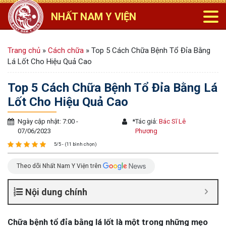
NHẤT NAM Y VIỆN
Trang chủ
»
Cách chữa
»
Top 5 Cách Chữa Bệnh Tổ Đỉa Bằng
Lá Lốt Cho Hiệu Quả Cao
Top 5 Cách Chữa Bệnh Tổ Đỉa Bằng Lá
Lốt Cho Hiệu Quả Cao
Ngày cập nhật: 7:00 -
*
Tác giả:
Bác Sĩ Lê
07/06/2023
Phương
5/5 - (11 bình chọn)
Theo dõi Nhất Nam Y Viện trên
Nội dung chính
Chữa bệnh tổ đỉa bằng lá lốt là một trong những mẹo