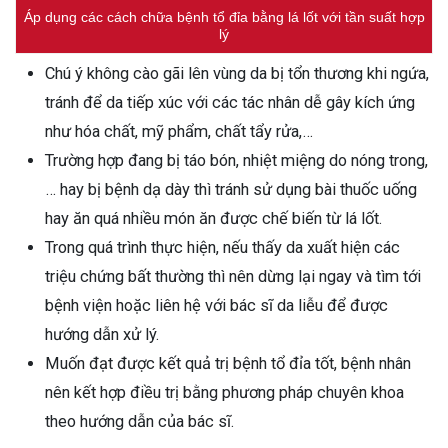
Áp dụng các cách chữa bệnh tổ đỉa bằng lá lốt với tần suất hợp
lý
Chú ý không cào gãi lên vùng da bị tổn thương khi ngứa,
tránh để da tiếp xúc với các tác nhân dễ gây kích ứng
như hóa chất, mỹ phẩm, chất tẩy rửa,…
Trường hợp đang bị táo bón, nhiệt miệng do nóng trong,
… hay bị bệnh dạ dày thì tránh sử dụng bài thuốc uống
hay ăn quá nhiều món ăn được chế biến từ lá lốt.
Trong quá trình thực hiện, nếu thấy da xuất hiện các
triệu chứng bất thường thì nên dừng lại ngay và tìm tới
bệnh viện hoặc liên hệ với bác sĩ da liễu để được
hướng dẫn xử lý.
Muốn đạt được kết quả trị bệnh tổ đỉa tốt, bệnh nhân
nên kết hợp điều trị bằng phương pháp chuyên khoa
theo hướng dẫn của bác sĩ.