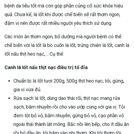
bệnh da liễu tốt mà còn góp phần củng cố sức khỏe hiệu
quả. Chưa kể, lá lốt khi được chế biến sẽ rất thơm ngon,
đậm vị nên được rất nhiều người yêu thích sử dụng.
Các món ăn thơm ngon, bổ dưỡng mà người bệnh có thể
chế biến với lá lốt là bò cuốn lá lốt, trứng chiên lá lốt, canh lá
lốt nấu thịt heo nạc,… Cụ thể:
Canh lá lốt nấu thịt nạc điều trị tổ đỉa
Chuẩn bị lá lốt tươi 200g, 500g thịt heo nạc, tỏi, gừng,
gia vị vừa đủ.
Rửa sạch lá lốt, dùng dao thái rối, thịt nạc mang rửa
sạch, băm nhuyễn rồi cho vào ướp cùng với gia vị. Tỏi
đem lột bỏ vỏ, băm nhuyễn, gừng bỏ vỏ, cạo phần vỏ
ngoài thái thành lát mỏng. Bắc nồi lên bếp, cho ít dầu ăn
rồi bỏ dầu ăn, tỏi băm vào phi thơm. Khi tỏi thơm rồi