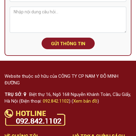
GỬI THÔNG TIN
Website thuộc sở hữu của CÔNG TY CP NAM Y ĐỖ MINH
ĐƯỜNG
TRỤ SỞ:
Biệt thự 16, Ngõ 168 Nguyễn Khánh Toàn, Cầu Giấy,
Hà Nội (Điện thoại:
092.842.1102
) (
Xem bản đồ
)