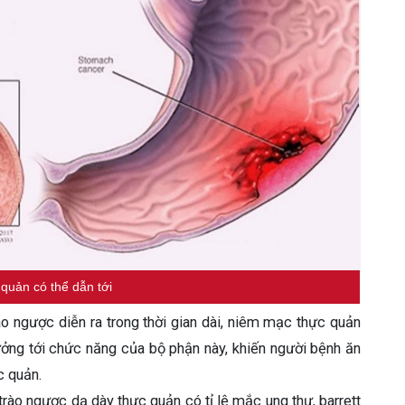
quản có thể dẫn tới
ung thư dạ dày
o ngược diễn ra trong thời gian dài, niêm mạc thực quản
ưởng tới chức năng của bộ phận này, khiến người bệnh ăn
c quản.
rào ngược dạ dày thực quản có tỉ lệ mắc ung thư, barrett