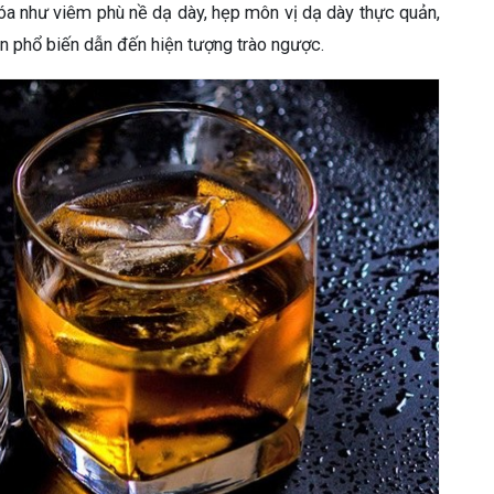
a như viêm phù nề dạ dày, hẹp môn vị dạ dày thực quản,
ân phổ biến dẫn đến hiện tượng trào ngược.