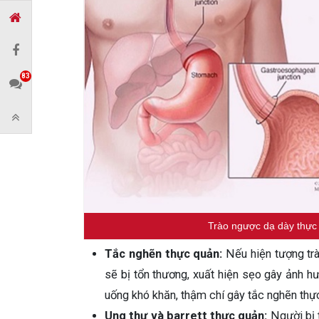
83
Trào ngược dạ dày thực 
Tắc nghẽn thực quản:
Nếu hiện tượng trà
sẽ bị tổn thương, xuất hiện sẹo gây ảnh h
uống khó khăn, thậm chí gây tắc nghẽn thự
Ung thư và barrett thực quản:
Người bị t