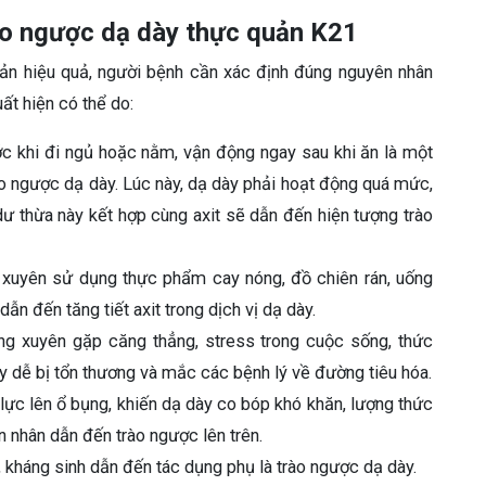
o ngược dạ dày thực quản K21
uản hiệu quả, người bệnh cần xác định đúng nguyên nhân
ất hiện có thể do:
ớc khi đi ngủ hoặc nằm, vận động ngay sau khi ăn là một
o ngược dạ dày. Lúc này, dạ dày phải hoạt động quá mức,
dư thừa này kết hợp cùng axit sẽ dẫn đến hiện tượng trào
 xuyên sử dụng thực phẩm cay nóng, đồ chiên rán, uống
ẫn đến tăng tiết axit trong dịch vị dạ dày.
ng xuyên gặp căng thẳng, stress trong cuộc sống, thức
y dễ bị tổn thương và mắc các bệnh lý về đường tiêu hóa.
 lực lên ổ bụng, khiến dạ dày co bóp khó khăn, lượng thức
n nhân dẫn đến trào ngược lên trên.
kháng sinh dẫn đến tác dụng phụ là trào ngược dạ dày.