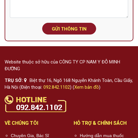
GỬI THÔNG TIN
Website thuộc sở hữu của CÔNG TY CP NAM Y ĐỖ MINH
ĐƯỜNG
TRỤ SỞ:
Biệt thự 16, Ngõ 168 Nguyễn Khánh Toàn, Cầu Giấy,
Hà Nội (Điện thoại:
092.842.1102
) (
Xem bản đồ
)
VỀ CHÚNG TÔI
HỖ TRỢ & CHÍNH SÁCH
Chuyên Gia, Bác Sĩ
Hướng dẫn mua thuốc