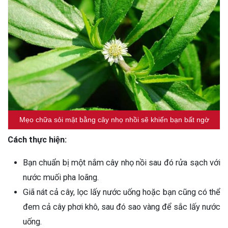
Mẹo chữa sỏi mật bằng cây nhọ nhồi sẽ khiến bạn bất ngờ
Cách thực hiện:
Bạn chuẩn bị một nắm cây nhọ nồi sau đó rửa sạch với
nước muối pha loãng.
Giã nát cả cây, lọc lấy nước uống hoặc bạn cũng có thể
đem cả cây phơi khô, sau đó sao vàng để sắc lấy nước
uống.