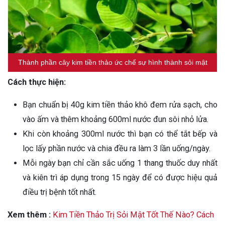
Thành phần cây kim tiền thảo ức chế sự hình thành sỏi mật
Cách thực hiện:
Bạn chuẩn bị 40g kim tiền thảo khô đem rửa sạch, cho
vào ấm và thêm khoảng 600ml nước đun sôi nhỏ lửa.
Khi còn khoảng 300ml nước thì bạn có thể tắt bếp và
lọc lấy phần nước và chia đều ra làm 3 lần uống/ngày.
Mỗi ngày bạn chỉ cần sắc uống 1 thang thuốc duy nhất
và kiên trì áp dụng trong 15 ngày để có được hiệu quả
điều trị bệnh tốt nhất.
Xem thêm :
Kim Tiền Thảo Trị Sỏi Mật Tốt Thế Nào? Cách