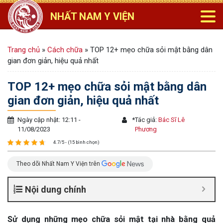
NHẤT NAM Y VIỆN
Trang chủ
»
Cách chữa
»
TOP 12+ mẹo chữa sỏi mật bằng dân
gian đơn giản, hiệu quả nhất
TOP 12+ mẹo chữa sỏi mật bằng dân
gian đơn giản, hiệu quả nhất
Ngày cập nhật: 12:11 -
*
Tác giả:
Bác Sĩ Lê
11/08/2023
Phương
4.7/5 - (15 bình chọn)
Theo dõi Nhất Nam Y Viện trên
Nội dung chính
Sử dụng những mẹo chữa sỏi mật tại nhà bằng quả