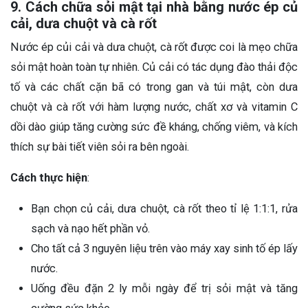
9. Cách chữa sỏi mật tại nhà bằng nước ép củ
cải, dưa chuột và cà rốt
Nước ép củi cải và dưa chuột, cà rốt được coi là mẹo chữa
sỏi mật hoàn toàn tự nhiên. Củ cải có tác dụng đào thải độc
tố và các chất cặn bã có trong gan và túi mật, còn dưa
chuột và cà rốt với hàm lượng nước, chất xơ và vitamin C
dồi dào giúp tăng cường sức đề kháng, chống viêm, và kích
thích sự bài tiết viên sỏi ra bên ngoài.
Cách thực hiện
:
Bạn chọn củ cải, dưa chuột, cà rốt theo tỉ lệ 1:1:1, rửa
sạch và nạo hết phần vỏ.
Cho tất cả 3 nguyên liệu trên vào máy xay sinh tố ép lấy
nước.
Uống đều đặn 2 ly mỗi ngày để trị sỏi mật và tăng