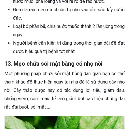
nước muối pha loãng và vớt ra rổ để ráo nước.
Đêm lá râu mèo đã chuẩn bị cho vào ấm sắc lấy nước
đặc.
Loại bỏ phần bã, chia nước thuốc thành 2 lần uống trong
ngày.
Người bệnh cần kiên trì dùng trong thời gian dài để đạt
được hiệu quả trị bệnh tốt nhất.
13. Mẹo chữa sỏi mật bằng cỏ nhọ nồi
Một phương pháp chữa sỏi mật bằng dân gian bạn có thể
tham khảo để thực hiện ngay tại nhà đó là sử dụng cây nhọ
nồi. Cây thảo dược này có tác dụng lợi tiểu, giảm đau,
chống viêm, cầm máu để làm giảm bớt các triệu chứng đái
rắt, đái buốt, sỏi mật,…