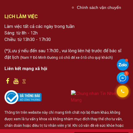
Chính sách vận chuyển
LỊCH LÀM VIỆC
Làm việc tất cả các ngày trong tuần
Sáng: từ 8h - 12h
Chiều: từ 13h30 - 17h30
(*)Lưu ý nếu đến sau 17h30 , vui lòng liên hệ trước để bác sĩ
đặt lịch
(Nam Y Đỗ Minh Đường có chỗ để xe ô tô cho quý khách)
Liên kết mạng xã hội
Thông tin trên website này chỉ mang tính chất nội bộ tham khảo; không
được xem là tư vấn y khoa và không nhằm mục đích thay thế cho tư vấn,
chẩn đoán hoặc điều trị từ nhân viên y tế. Khi có vấn đề về sức khỏe hoặc
cần hỗ trợ cấp cứu người đọc cần liên hệ bác sĩ và cơ sở y tế gần nhất