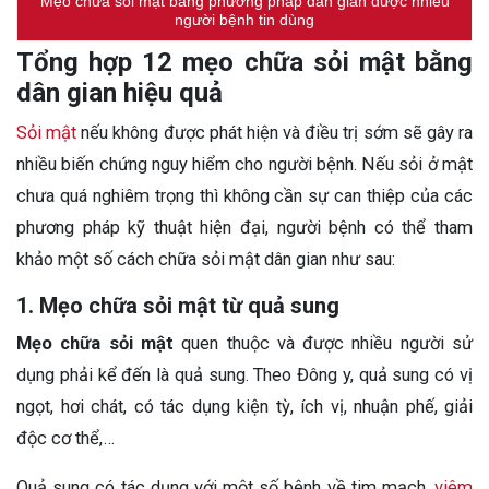
Mẹo chữa sỏi mật bằng phương pháp dân gian được nhiều
người bệnh tin dùng
Tổng hợp 12 mẹo chữa sỏi mật bằng
dân gian hiệu quả
Sỏi mật
nếu không được phát hiện và điều trị sớm sẽ gây ra
nhiều biến chứng nguy hiểm cho người bệnh. Nếu sỏi ở mật
chưa quá nghiêm trọng thì không cần sự can thiệp của các
phương pháp kỹ thuật hiện đại, người bệnh có thể tham
khảo một số cách chữa sỏi mật dân gian như sau:
1. Mẹo chữa sỏi mật từ quả sung
Mẹo chữa sỏi mật
quen thuộc và được nhiều người sử
dụng phải kể đến là quả sung. Theo Đông y, quả sung có vị
ngọt, hơi chát, có tác dụng kiện tỳ, ích vị, nhuận phế, giải
độc cơ thể,…
Quả sung có tác dụng với một số bệnh về tim mạch,
viêm