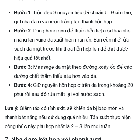
Bước 1:
Trộn đều 3 nguyên liệu đã chuẩn bị: Giấm táo,
gel nha đam và nước trắng tạo thành hỗn hợp.
Bước 2:
Dùng bông gòn để thấm hỗn hợp rồi thoa nhẹ
nhàng lên vùng da xuất hiện mụn ẩn. Bạn cần nhớ rửa
sạch da mặt trước khi thoa hỗn hợp lên để đạt được
hiệu quả tốt nhất.
Bước 3:
Massage da mặt theo đường xoáy ốc để các
dưỡng chất thẩm thấu sâu hơn vào da.
Bước 4:
Giữ nguyên hỗn hợp ở trên da trong khoảng 20
phút rồi sau đó rửa mặt lại với nước sạch.
Lưu ý:
Giấm táo có tính axit, sẽ khiến da bị bào mòn và
nhanh bắt nắng nếu sử dụng quá nhiều. Tần suất thực hiện
công thức này phù hợp nhất là 2 – 3 lần mỗi tuần.
7. Nha đam kết hợp với chanh tươi