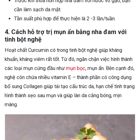
Trước khi thoa hỗn hợp nha đam với nước vo gạo, bạn
cần làm sạch da mặt.
Tần suất phù hợp để thực hiện là 2 -3 lần/tuần.
4. Cách hỗ trợ trị mụn ẩn bằng nha đam với
tinh bột nghệ
Hoạt chất Curcumin có trong tinh bột nghệ giúp kháng
khuẩn, kháng viêm rất tốt. Từ đó, ngăn chặn việc hình thành
các loại mụn cứng đầu như
mụn bọc
, mụn ẩn. Bên cạnh đó,
nghệ còn chứa nhiều vitamin E – thành phần có công dụng
bổ sung Collagen giúp tái tạo cấu trúc da, hạn chế tình trạng
hình thành sẹo sau mụn và giúp làn da căng bóng, mịn
màng.