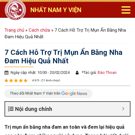
NHẤT NAM Y VIỆN
Trang chủ
»
Cách chữa
»
7 Cách Hỗ Trợ Trị Mụn Ẩn Bằng Nha
Đam Hiệu Quả Nhất
7 Cách Hỗ Trợ Trị Mụn Ẩn Bằng Nha
Đam Hiệu Quả Nhất
Ngày cập nhật: 10:00 - 20/02/2024
*
Tác giả:
Đào Thoan
4.9/5 - (11 bình chọn)
Theo dõi Nhất Nam Y Viện trên
Nội dung chính
Trị mụn ẩn bằng nha đam an toàn và đem lại hiệu quả