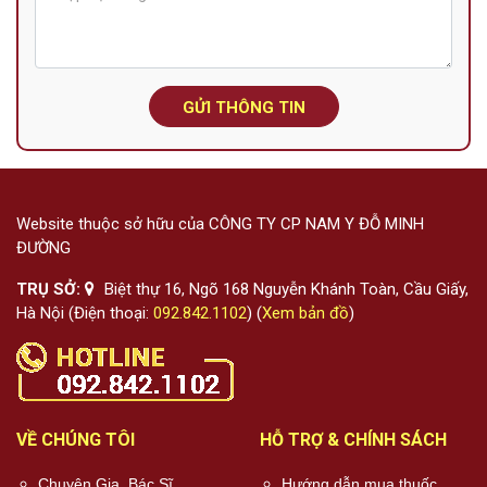
GỬI THÔNG TIN
Website thuộc sở hữu của CÔNG TY CP NAM Y ĐỖ MINH
ĐƯỜNG
TRỤ SỞ:
Biệt thự 16, Ngõ 168 Nguyễn Khánh Toàn, Cầu Giấy,
Hà Nội (Điện thoại:
092.842.1102
) (
Xem bản đồ
)
VỀ CHÚNG TÔI
HỖ TRỢ & CHÍNH SÁCH
Chuyên Gia, Bác Sĩ
Hướng dẫn mua thuốc