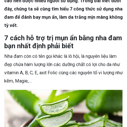
cao nên được nhiều người sử dụng. Trong bài viết dưới
đây, chúng ta sẽ cùng tìm hiểu 7 công thức sử dụng nha
đam để đánh bay mụn ẩn, làm da trắng mịn màng không
tỳ vết.
7 cách hỗ trợ trị mụn ẩn bằng nha đam
bạn nhất định phải biết
Nha đam còn có tên gọi khác là lô hội, là nguyên liệu làm
đẹp chứa hàm lượng lớn các dưỡng chất có lợi cho da như
vitamin A, B, C, E, axit Folic cùng các nguyên tố vi lượng như
kẽm, Magie,…