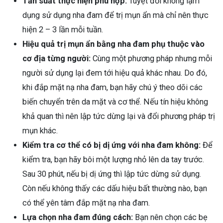
Tần suất thực hiện phù hợp:
Tuyệt đối không lạm
dụng sử dụng nha đam để trị mụn ẩn mà chỉ nên thực
hiện 2 – 3 lần mỗi tuần.
Hiệu quả trị mụn ẩn bằng nha đam phụ thuộc vào
cơ địa từng người:
Cùng một phương pháp nhưng mỗi
người sử dụng lại đem tới hiệu quả khác nhau. Do đó,
khi đắp mặt nạ nha đam, bạn hãy chú ý theo dõi các
biến chuyển trên da mặt và cơ thể. Nếu tín hiệu không
khả quan thì nên lập tức dừng lại và đổi phương pháp trị
mụn khác.
Kiểm tra cơ thể có bị dị ứng với nha đam không:
Để
kiểm tra, bạn hãy bôi một lượng nhỏ lên da tay trước.
Sau 30 phút, nếu bị dị ứng thì lập tức dừng sử dụng.
Còn nếu không thấy các dấu hiệu bất thường nào, bạn
có thể yên tâm đắp mặt nạ nha đam.
Lựa chọn nha đam đúng cách:
Bạn nên chọn các bẹ