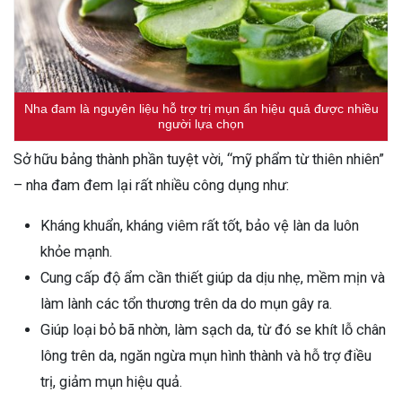
Nha đam là nguyên liệu hỗ trợ trị mụn ẩn hiệu quả được nhiều
người lựa chọn
Sở hữu bảng thành phần tuyệt vời, “mỹ phẩm từ thiên nhiên”
– nha đam đem lại rất nhiều công dụng như:
Kháng khuẩn, kháng viêm rất tốt, bảo vệ làn da luôn
khỏe mạnh.
Cung cấp độ ẩm cần thiết giúp da dịu nhẹ, mềm mịn và
làm lành các tổn thương trên da do mụn gây ra.
Giúp loại bỏ bã nhờn, làm sạch da, từ đó se khít lỗ chân
lông trên da, ngăn ngừa mụn hình thành và hỗ trợ điều
trị, giảm mụn hiệu quả.