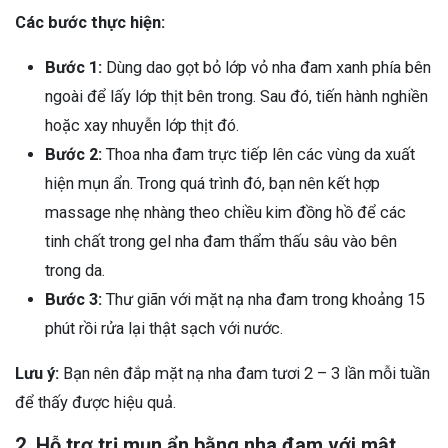
Các bước thực hiện:
Bước 1:
Dùng dao gọt bỏ lớp vỏ nha đam xanh phía bên
ngoài để lấy lớp thịt bên trong. Sau đó, tiến hành nghiền
hoặc xay nhuyễn lớp thịt đó.
Bước 2:
Thoa nha đam trực tiếp lên các vùng da xuất
hiện mụn ẩn. Trong quá trình đó, bạn nên kết hợp
massage nhẹ nhàng theo chiều kim đồng hồ để các
tinh chất trong gel nha đam thẩm thấu sâu vào bên
trong da.
Bước 3:
Thư giãn với mặt nạ nha đam trong khoảng 15
phút rồi rửa lại thật sạch với nước.
Lưu ý:
Bạn nên đắp mặt nạ nha đam tươi 2 – 3 lần mỗi tuần
để thấy được hiệu quả.
2. Hỗ trợ trị mụn ẩn bằng nha đam với mật