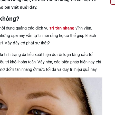
 bài viết dưới đây.
 không?
 nội dung quảng cáo dịch vụ
trị tàn nhang
vĩnh viễn.
ững spa này vẫn tự tin nói rằng họ có thể giúp khách
trị. Vậy đây có phải sự thật?
là tình trạng da liễu xuất hiện do rối loạn tăng sắc tố.
ều trị khỏi hoàn toàn. Vậy nên, các biện pháp hiện nay chỉ
mờ đốm tàn nhang ở mức tối đa và duy trì hiệu quả này.