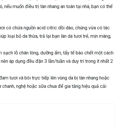
, nếu muốn điều trị tàn nhang an toàn tại nhà, bạn có thể
ươi có chứa nguồn acid citric dồi dào, chúng vừa có tác
úp loại bỏ da thừa, trả lại bạn làn da tươi trẻ, mịn màng,
àm sạch lỗ chân lông, dưỡng ẩm, tẩy tế bào chết một cách
 nên áp dụng đều đặn 3 lần/tuần và duy trì trong ít nhất 2
đam tươi và bôi trực tiếp lên vùng da bị tàn nhang hoặc
ư chanh, nghệ hoặc sữa chua để gia tăng hiệu quả cải