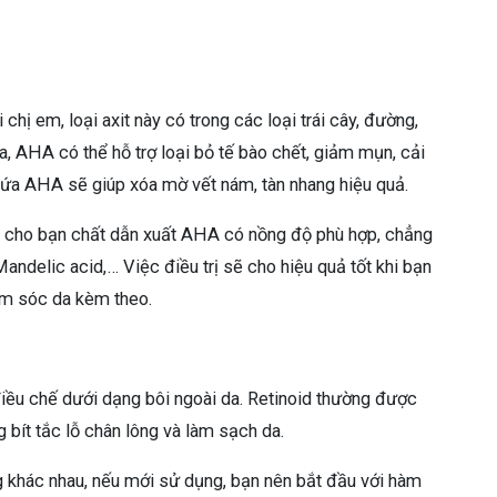
ị em, loại axit này có trong các loại trái cây, đường,
da, AHA có thể hỗ trợ loại bỏ tế bào chết, giảm mụn, cải
ứa AHA sẽ giúp xóa mờ vết nám, tàn nhang hiệu quả.
 cho bạn chất dẫn xuất AHA có nồng độ phù hợp, chẳng
ndelic acid,… Việc điều trị sẽ cho hiệu quả tốt khi bạn
hăm sóc da kèm theo.
điều chế dưới dạng bôi ngoài da. Retinoid thường được
ng bít tắc lỗ chân lông và làm sạch da.
g khác nhau, nếu mới sử dụng, bạn nên bắt đầu với hàm