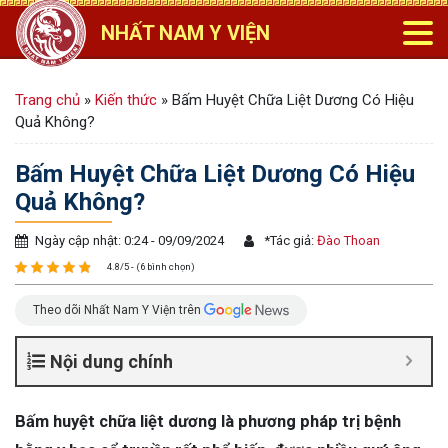
NHẤT NAM Y VIỆN
Trang chủ
»
Kiến thức
»
Bấm Huyệt Chữa Liệt Dương Có Hiệu
Quả Không?
Bấm Huyệt Chữa Liệt Dương Có Hiệu
Quả Không?
Ngày cập nhật: 0:24 - 09/09/2024
*
Tác giả:
Đào Thoan
4.8/5 - (6 bình chọn)
Theo dõi Nhất Nam Y Viện trên
Nội dung chính
Bấm huyệt chữa liệt dương là phương pháp trị bệnh