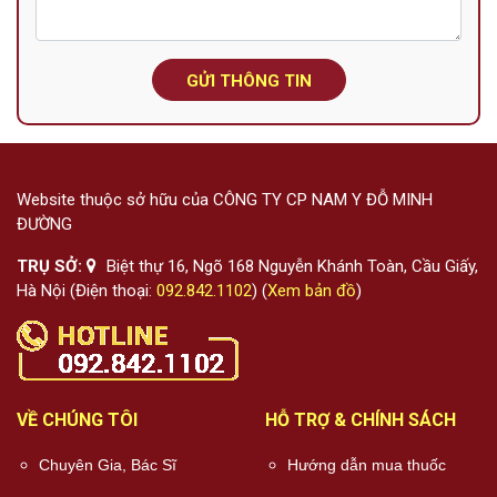
GỬI THÔNG TIN
Website thuộc sở hữu của CÔNG TY CP NAM Y ĐỖ MINH
ĐƯỜNG
TRỤ SỞ:
Biệt thự 16, Ngõ 168 Nguyễn Khánh Toàn, Cầu Giấy,
Hà Nội (Điện thoại:
092.842.1102
) (
Xem bản đồ
)
VỀ CHÚNG TÔI
HỖ TRỢ & CHÍNH SÁCH
Chuyên Gia, Bác Sĩ
Hướng dẫn mua thuốc