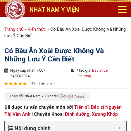
NHẤT NAM Y VIỆN
Trang chủ
»
Kiến thức
»
Có Bầu Ăn Xoài Được Không Và Những
Lưu Ý Cần Biết
Có Bầu Ăn Xoài Được Không Và
Những Lưu Ý Cần Biết
Ngày cập nhật: 7:00 -
*
Tác giả:
Bác Sĩ Lê
24/03/2024
Phương
5/5 - (1 bình chọn)
Theo dõi Nhất Nam Y Viện trên
Đã được tư vấn chuyên môn bởi
Tiến sĩ. Bác sĩ Nguyễn
Thị Vân Anh
| Chuyên Khoa:
Dinh dưỡng
,
Xương Khớp
Nội dung chính