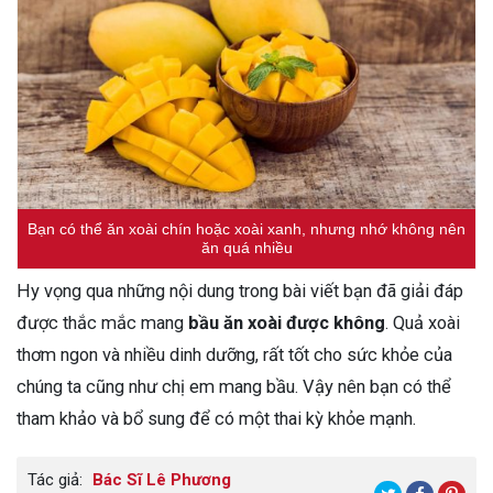
Bạn có thể ăn xoài chín hoặc xoài xanh, nhưng nhớ không nên
ăn quá nhiều
Hy vọng qua những nội dung trong bài viết bạn đã giải đáp
được thắc mắc mang
bầu ăn xoài được không
. Quả xoài
thơm ngon và nhiều dinh dưỡng, rất tốt cho sức khỏe của
chúng ta cũng như chị em mang bầu. Vậy nên bạn có thể
tham khảo và bổ sung để có một thai kỳ khỏe mạnh.
Tác giả:
Bác Sĩ Lê Phương