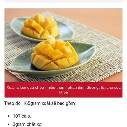
Xoài là loại quả chứa nhiều thành phần dinh dưỡng, tốt cho sức
khỏe
Theo đó, 165gram xoài sẽ bao gồm:
107 calo.
3gram chất xơ.