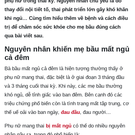
phụ nữ trong thai kỳ. Nguyên nhân chủ yếu là do
thay đổi nội tiết tố, thai phát triển lớn gây khó khăn
khi ngủ… Cùng tìm hiểu thêm về bệnh và cách điều
trị để chăm sóc sức khỏe cho mẹ bầu đúng cách
qua bài viết sau.
Nguyên nhân khiến mẹ bầu mất ngủ
cả đêm
Bà bầu mất ngủ cả đêm là hiện tượng thường thấy ở
phụ nữ mang thai, đặc biệt là ở giai đoạn 3 tháng đầu
và 3 tháng cuối thai kỳ. Khi này, các mẹ bầu thường
khó ngủ, dễ tỉnh giấc vào ban đêm. Bên cạnh đó các
triệu chứng phổ biến còn là tình trạng mất tập trung, cơ
thể uể oải vào ban ngày,
đau đầu
, đau người…
Phụ nữ mang thai
bị mất ngủ
có thể do nhiều nguyên
nhân gây ra, trong đó phổ biến là: