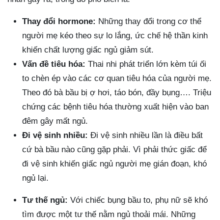
Thay đổi hormone:
Những thay đổi trong cơ thể
người mẹ kéo theo sự lo lắng, ức chế hệ thần kinh
khiến chất lượng giấc ngủ giảm sút.
Vấn đề tiêu hóa:
Thai nhi phát triển lớn kèm túi ối
to chèn ép vào các cơ quan tiêu hóa của người mẹ.
Theo đó bà bầu bị ợ hơi, táo bón, đầy bụng…. Triệu
chứng các bệnh tiêu hóa thường xuất hiện vào ban
đêm gây mất ngủ.
Đi vệ sinh nhiều:
Đi vệ sinh nhiều lần là điều bất
cứ bà bầu nào cũng gặp phải. Vì phải thức giấc để
đi vệ sinh khiến giấc ngủ người mẹ gián đoạn, khó
ngủ lại.
Tư thế ngủ:
Với chiếc bụng bầu to, phụ nữ sẽ khó
tìm được một tư thế nằm ngủ thoải mái. Những