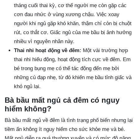
tháng cuối thai kỳ, cơ thể người mẹ còn gặp các
cơn đau nhức ở vùng xương chậu. Việc xoay
người khi ngủ gặp khó khăn, thậm chí còn bị chuột
rút, co thắt cơ. Giấc ngủ của mẹ bầu bị ảnh hưởng
nhiều vì nguyên nhân này.
Thai nhi hoạt động về đêm:
Một vài trường hợp
thai nhi hiếu động, hoạt động tích cực về đêm. Em
bé trong bụng mẹ có thể tác động đến mẹ bởi
những cú đạp nhẹ, từ đó khiến mẹ bầu tỉnh giấc và
khó ngủ lại.
Bà bầu mất ngủ cả đêm có nguy
hiểm không?
Bà bầu mất ngủ về đêm là tình trạng phổ biến nhưng lại
tiềm ẩn không ít nguy hiểm cho sức khỏe mẹ và bé.
Mất ngủ diễn ra quá thường xuyên và có mức độ nặng,