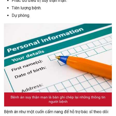
Phác đồ điều trị suy thận mạn.
Tiên lượng bệnh.
Dự phòng.
Bệnh án suy thận mạn là bản ghi chép lại những thông tin
người bệnh
Bệnh án như một cuốn cẩm nang để hỗ trợ bác sĩ theo dõi