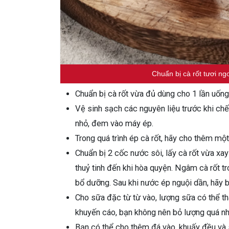
Chuẩn bị cà rốt tươi n
Chuẩn bị cà rốt vừa đủ dùng cho 1 lần uống,
Vệ sinh sạch các nguyên liệu trước khi chế 
nhỏ, đem vào máy ép.
Trong quá trình ép cà rốt, hãy cho thêm một
Chuẩn bị 2 cốc nước sôi, lấy cà rốt vừa xa
thuỷ tinh đến khi hòa quyện. Ngâm cà rốt t
bổ dưỡng. Sau khi nước ép nguội dần, hãy b
Cho sữa đặc từ từ vào, lượng sữa có thể t
khuyến cáo, bạn không nên bỏ lượng quá nhi
Bạn có thể cho thêm đá vào, khuấy đều và s