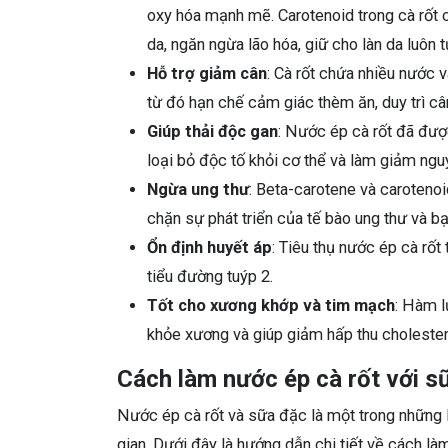
oxy hóa mạnh mẽ. Carotenoid trong cà rốt có
da, ngăn ngừa lão hóa, giữ cho làn da luôn 
Hỗ trợ giảm cân
: Cà rốt chứa nhiều nước v
từ đó hạn chế cảm giác thèm ăn, duy trì câ
Giúp thải độc gan
: Nước ép cà rốt đã đư
loại bỏ độc tố khỏi cơ thể và làm giảm nguy
Ngừa ung thư
: Beta-carotene và carotenoi
chặn sự phát triển của tế bào ung thư và b
Ổn định huyết áp
: Tiêu thụ nước ép cà rố
tiểu đường tuýp 2.
Tốt cho xương khớp và tim mạch
: Hàm l
khỏe xương và giúp giảm hấp thu cholester
Cách làm nước ép cà rốt với s
Nước ép cà rốt và sữa đặc là một trong những 
gian. Dưới đây là hướng dẫn chi tiết về cách l