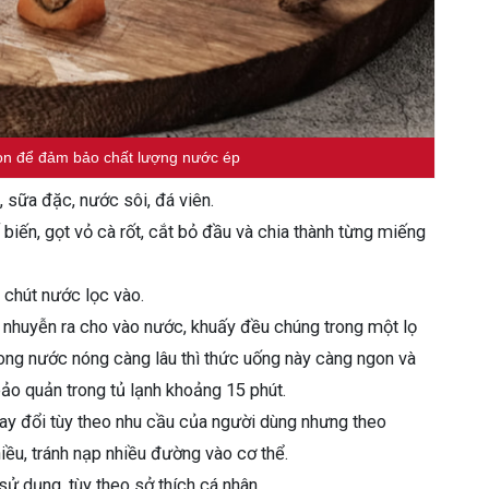
gon để đảm bảo chất lượng nước ép
 sữa đặc, nước sôi, đá viên.
biến, gọt vỏ cà rốt, cắt bỏ đầu và chia thành từng miếng
 chút nước lọc vào.
y nhuyễn ra cho vào nước, khuấy đều chúng trong một lọ
rong nước nóng càng lâu thì thức uống này càng ngon và
ảo quản trong tủ lạnh khoảng 15 phút.
hay đổi tùy theo nhu cầu của người dùng nhưng theo
ều, tránh nạp nhiều đường vào cơ thể.
ử dụng, tùy theo sở thích cá nhân.