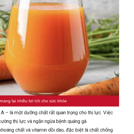
mang lại nhiều lợi ích cho sức khỏe
n A – là một dưỡng chất rất quan trọng cho thị lực. Việc
cường thị lực và ngăn ngừa bệnh quáng gà.
u khoáng chất và vitamin dồi dào, đặc biệt là chất chống