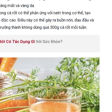
 vàng mắt và vàng da.
g cà rốt có thể phản ứng với natri trong cơ thể, tạo
độc cao. Điều này có thể gây ra buồn nôn, đau đầu và
 trưởng thành không dùng quá 300g cà rốt mỗi tuần.
Rốt Có Tác Dụng Gì
Với Sức Khỏe?