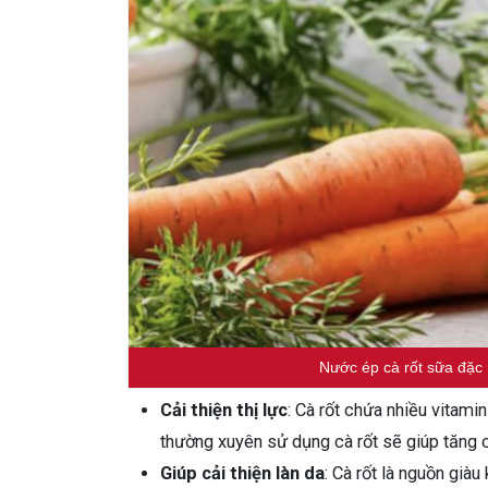
Nước ép cà rốt sữa đặc 
Cải thiện thị lực
: Cà rốt chứa nhiều vitami
thường xuyên sử dụng cà rốt sẽ giúp tăng 
Giúp cải thiện làn da
: Cà rốt là nguồn già