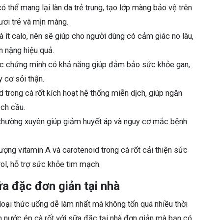
 thể mang lại làn da trẻ trung, tạo lớp màng bảo vệ trên
tươi trẻ và mịn màng.
à ít calo, nên sẽ giúp cho người dùng có cảm giác no lâu,
n nặng hiệu quả.
ợc chứng minh có khả năng giúp đảm bảo sức khỏe gan,
 cơ sỏi thận.
d trong cà rốt kích hoạt hệ thống miễn dịch, giúp ngăn
ạch cầu.
t thường xuyên giúp giảm huyết áp và nguy cơ mắc bệnh
ượng vitamin A và carotenoid trong cà rốt cải thiện sức
ol, hỗ trợ sức khỏe tim mạch.
ữa đặc đơn giản tại nhà
loại thức uống dễ làm nhất mà không tốn quá nhiều thời
àm nước ép cà rốt với sữa đặc tại nhà đơn giản mà bạn có