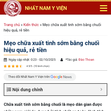
NHẤT NAM Y VIỆN
Trang chủ
»
Kiến thức
»
Mẹo chữa xuất tinh sớm bằng chuối
hiệu quả, rẻ tiền
Mẹo chữa xuất tinh sớm bằng chuối
hiệu quả, rẻ tiền
Ngày cập nhật: 0:23 - 02/10/2025
*
Tác giả:
Đào Thoan
4.5/5 - (10 bình chọn)
Theo dõi Nhất Nam Y Viện trên
Nội dung chính
Chữa xuất tinh sớm bằng chuối là mẹo dân gian được