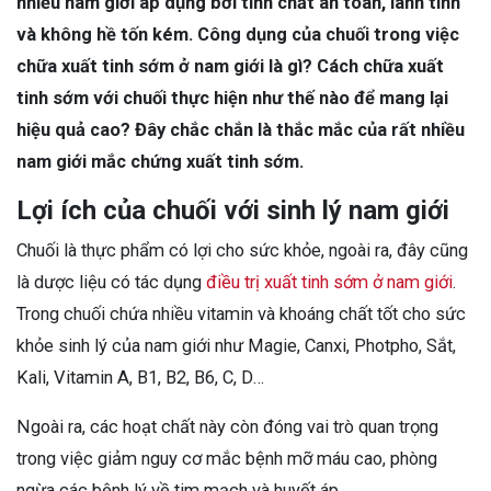
nhiều nam giới áp dụng bởi tính chất an toàn, lành tính
và không hề tốn kém. Công dụng của chuối trong việc
chữa xuất tinh sớm ở nam giới là gì? Cách chữa xuất
tinh sớm với chuối thực hiện như thế nào để mang lại
hiệu quả cao? Đây chắc chắn là thắc mắc của rất nhiều
nam giới mắc chứng xuất tinh sớm.
Lợi ích của chuối với sinh lý nam giới
Chuối là thực phẩm có lợi cho sức khỏe, ngoài ra, đây cũng
là dược liệu có tác dụng
điều trị xuất tinh sớm ở nam giới
.
Trong chuối chứa nhiều vitamin và khoáng chất tốt cho sức
khỏe sinh lý của nam giới như Magie, Canxi, Photpho, Sắt,
Kali, Vitamin A, B1, B2, B6, C, D…
Ngoài ra, các hoạt chất này còn đóng vai trò quan trọng
trong việc giảm nguy cơ mắc bệnh mỡ máu cao, phòng
ngừa các bệnh lý về tim mạch và huyết áp.