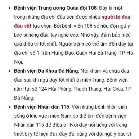
Bệnh viện Trung ương Quân đội 108:
Đây là một
trong những địa chỉ đầu tiên được nhiều
người bị đau
đầu sốt
lựa chọn. Bởi bệnh viện 108 sở hữu đội ngũ y
bác sĩ hàng đầu, tay nghề cao. Nhờ vậy, đảm bảo hiệu
quả điều trị tốt nhất. Người bệnh có thể tìm đến đây tại
địa chỉ số 1 Trần Hưng Đạo, Quận Hai Bà Trưng, TP Hà
Nội.
Bệnh viện Đa Khoa Đà Nẵng:
Nơi khám và chữa đau
đầu sau khi ngủ dậy tốt nhất ở miền Trung. Bệnh viện
nằm tại số 124 Hải Phòng, Thạch Thang, Hải Châu, TP
Đà Nẵng.
Bệnh viện Nhân dân 115:
Với những bệnh nhân sinh
sống ở khu vực miền Nam có thể tìm đến bệnh viện
Nhân dân 115 để điều trị. Nơi đây nổi tiếng với trang
thiết bị y tế hiện đại, đầy đủ, cùng với đội ngũ y bác sĩ