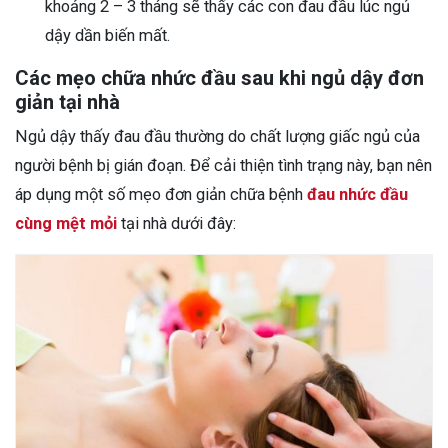
khoảng 2 – 3 tháng sẽ thấy các con đau đầu lúc ngủ
dậy dần biến mất.
Các mẹo chữa nhức đầu sau khi ngủ dậy đơn
giản tại nhà
Ngủ dậy thấy đau đầu thường do chất lượng giấc ngủ của
người bệnh bị gián đoạn. Để cải thiện tình trạng này, bạn nên
áp dụng một số mẹo đơn giản chữa bệnh
đau nhức đầu
cùng mệt mỏi
tại nhà dưới đây: