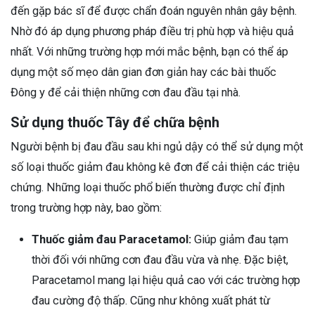
đến gặp bác sĩ để được chẩn đoán nguyên nhân gây bệnh.
Nhờ đó áp dụng phương pháp điều trị phù hợp và hiệu quả
nhất. Với những trường hợp mới mắc bệnh, bạn có thể áp
dụng một số mẹo dân gian đơn giản hay các bài thuốc
Đông y để cải thiện những cơn đau đầu tại nhà.
Sử dụng thuốc Tây để chữa bệnh
Người bệnh bị đau đầu sau khi ngủ dậy có thể sử dụng một
số loại thuốc giảm đau không kê đơn để cải thiện các triệu
chứng. Những loại thuốc phổ biến thường được chỉ định
trong trường hợp này, bao gồm:
Thuốc giảm đau Paracetamol:
Giúp giảm đau tạm
thời đối với những cơn đau đầu vừa và nhẹ. Đặc biệt,
Paracetamol mang lại hiệu quả cao với các trường hợp
đau cường độ thấp. Cũng như không xuất phát từ