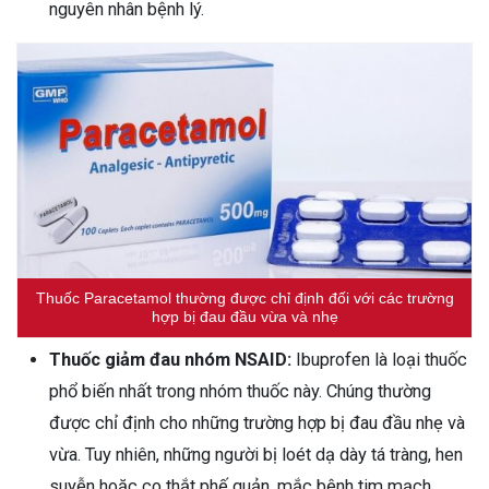
nguyên nhân bệnh lý.
Thuốc Paracetamol thường được chỉ định đối với các trường
hợp bị đau đầu vừa và nhẹ
Thuốc giảm đau nhóm NSAID:
Ibuprofen là loại thuốc
phổ biến nhất trong nhóm thuốc này. Chúng thường
được chỉ định cho những trường hợp bị đau đầu nhẹ và
vừa. Tuy nhiên, những người bị loét dạ dày tá tràng, hen
suyễn hoặc co thắt phế quản, mắc bệnh tim mạch