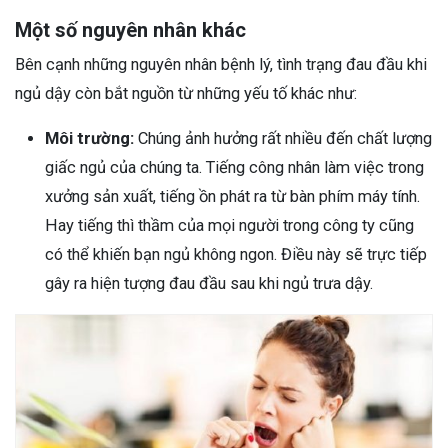
Một số nguyên nhân khác
Bên cạnh những nguyên nhân bệnh lý, tình trạng đau đầu khi
ngủ dậy còn bắt nguồn từ những yếu tố khác như:
Môi trường:
Chúng ảnh hưởng rất nhiều đến chất lượng
giấc ngủ của chúng ta. Tiếng công nhân làm việc trong
xưởng sản xuất, tiếng ồn phát ra từ bàn phím máy tính.
Hay tiếng thì thầm của mọi người trong công ty cũng
có thể khiến bạn ngủ không ngon. Điều này sẽ trực tiếp
gây ra hiện tượng đau đầu sau khi ngủ trưa dậy.