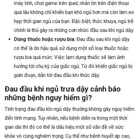
máy tính, chơi game trên ipad, nhắn tin trên điện thoại
quá lâu không chỉ khiến bạn khó ngủ hơn mà còn làm eo
hẹp thời gian ngủ của bạn. Đặc biệt, thức khuya, ngủ trễ
chính là thủ gây ra những cơn nhức đầu sau khi ngủ dậy.
Dùng thuốc hoặc rượu bia:
Đau đầu sau khi ngủ dậy
có thể là do hậu quả sử dụng một số loại thuốc hoặc
rượu bia quá mức. Việc lạm dụng thuốc sẽ làm ảnh
hưởng tới chu kỳ của giấc ngủ. Từ đó khiến giấc ngủ bị
gián đoạn, dẫn tới đau đầu khi thức dậy.
Đau đầu khi ngủ trưa dậy cảnh báo
những bệnh nguy hiểm gì?
Tình trạng đau đầu khi ngủ dậy thường không gây nguy hiểm
đến tính mạng. Tuy nhiên, nếu bệnh diễn ra trong một thời
gian dài thì đó có thể là dấu hiệu một số vấn đề về sức
khỏe vô cùng nghiêm trọng. Cụ thể như bệnh huyết áp cao,