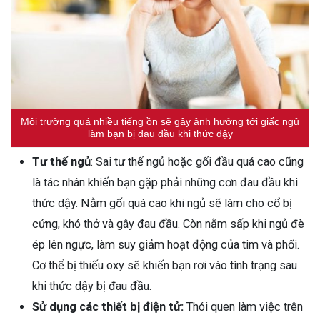
Môi trường quá nhiều tiếng ồn sẽ gây ảnh hưởng tới giấc ngủ
làm bạn bị đau đầu khi thức dậy
Tư thế ngủ
: Sai tư thế ngủ hoặc gối đầu quá cao cũng
là tác nhân khiến bạn gặp phải những cơn đau đầu khi
thức dậy. Nằm gối quá cao khi ngủ sẽ làm cho cổ bị
cứng, khó thở và gây đau đầu. Còn nằm sấp khi ngủ đè
ép lên ngực, làm suy giảm hoạt động của tim và phổi.
Cơ thể bị thiếu oxy sẽ khiến bạn rơi vào tình trạng sau
khi thức dậy bị đau đầu.
Sử dụng các thiết bị điện tử:
Thói quen làm việc trên