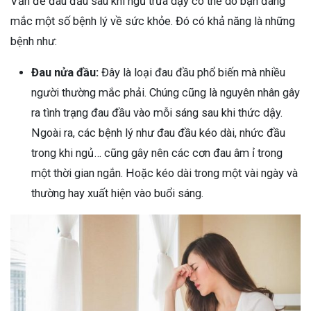
Vấn đề đau đầu sau khi ngủ trưa dậy có thể do bạn đang
mắc một số bệnh lý về sức khỏe. Đó có khả năng là những
bệnh như:
Đau nửa đầu:
Đây là loại đau đầu phổ biến mà nhiều
người thường mắc phải. Chúng cũng là nguyên nhân gây
ra tình trạng đau đầu vào mỗi sáng sau khi thức dậy.
Ngoài ra, các bệnh lý như đau đầu kéo dài, nhức đầu
trong khi ngủ… cũng gây nên các cơn đau âm ỉ trong
một thời gian ngắn. Hoặc kéo dài trong một vài ngày và
thường hay xuất hiện vào buổi sáng.