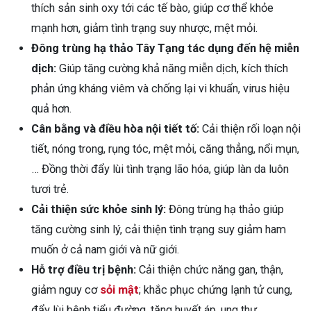
thích sản sinh oxy tới các tế bào, giúp cơ thể khỏe
mạnh hơn, giảm tình trạng suy nhược, mệt mỏi.
Đông trùng hạ thảo Tây Tạng tác dụng đến hệ miễn
dịch:
Giúp tăng cường khả năng miễn dịch, kích thích
phản ứng kháng viêm và chống lại vi khuẩn, virus hiệu
quả hơn.
Cân bằng và điều hòa nội tiết tố:
Cải thiện rối loạn nội
tiết, nóng trong, rụng tóc, mệt mỏi, căng thẳng, nổi mụn,
… Đồng thời đẩy lùi tình trạng lão hóa, giúp làn da luôn
tươi trẻ.
Cải thiện sức khỏe sinh lý:
Đông trùng hạ thảo giúp
tăng cường sinh lý, cải thiện tình trạng suy giảm ham
muốn ở cả nam giới và nữ giới.
Hỗ trợ điều trị bệnh:
Cải thiện chức năng gan, thận,
giảm nguy cơ
sỏi mật
; khắc phục chứng lạnh tử cung,
đẩy lùi bệnh tiểu đường, tăng huyết áp, ung thư,…