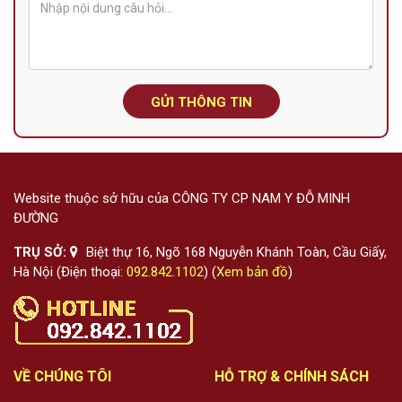
GỬI THÔNG TIN
Website thuộc sở hữu của CÔNG TY CP NAM Y ĐỖ MINH
ĐƯỜNG
TRỤ SỞ:
Biệt thự 16, Ngõ 168 Nguyễn Khánh Toàn, Cầu Giấy,
Hà Nội (Điện thoại:
092.842.1102
) (
Xem bản đồ
)
VỀ CHÚNG TÔI
HỖ TRỢ & CHÍNH SÁCH