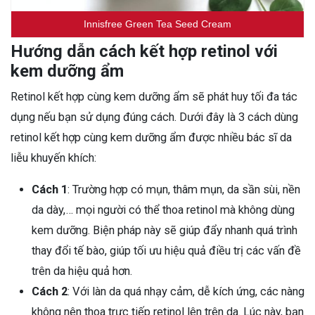
Innisfree Green Tea Seed Cream
Hướng dẫn cách kết hợp retinol với
kem dưỡng ẩm
Retinol kết hợp cùng kem dưỡng ẩm sẽ phát huy tối đa tác
dụng nếu bạn sử dụng đúng cách. Dưới đây là 3 cách dùng
retinol kết hợp cùng kem dưỡng ẩm được nhiều bác sĩ da
liễu khuyến khích:
Cách 1
: Trường hợp có mụn, thâm mụn, da sần sùi, nền
da dày,… mọi người có thể thoa retinol mà không dùng
kem dưỡng. Biện pháp này sẽ giúp đẩy nhanh quá trình
thay đổi tế bào, giúp tối ưu hiệu quả điều trị các vấn đề
trên da hiệu quả hơn.
Cách 2
: Với làn da quá nhạy cảm, dễ kích ứng, các nàng
không nên thoa trực tiếp retinol lên trên da. Lúc này, bạn