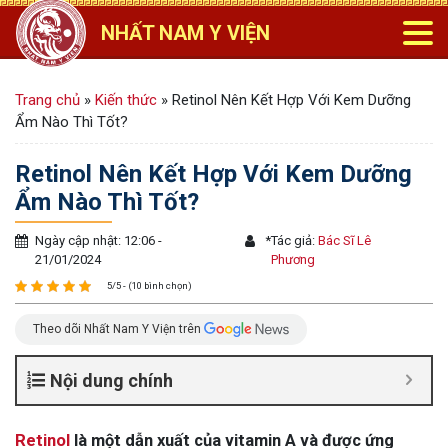
NHẤT NAM Y VIỆN
Trang chủ
»
Kiến thức
»
Retinol Nên Kết Hợp Với Kem Dưỡng
Ẩm Nào Thì Tốt?
Retinol Nên Kết Hợp Với Kem Dưỡng
Ẩm Nào Thì Tốt?
Ngày cập nhật: 12:06 -
*
Tác giả:
Bác Sĩ Lê
21/01/2024
Phương
5/5 - (10 bình chọn)
Theo dõi Nhất Nam Y Viện trên
Nội dung chính
Retinol
là một dẫn xuất của vitamin A và được ứng