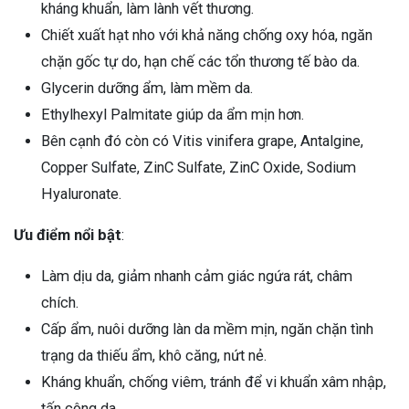
kháng khuẩn, làm lành vết thương.
Chiết xuất hạt nho với khả năng chống oxy hóa, ngăn
chặn gốc tự do, hạn chế các tổn thương tế bào da.
Glycerin dưỡng ẩm, làm mềm da.
Ethylhexyl Palmitate giúp da ẩm mịn hơn.
Bên cạnh đó còn có Vitis vinifera grape, Antalgine,
Copper Sulfate, ZinC Sulfate, ZinC Oxide, Sodium
Hyaluronate.
Ưu điểm nổi bật
:
Làm dịu da, giảm nhanh cảm giác ngứa rát, châm
chích.
Cấp ẩm, nuôi dưỡng làn da mềm mịn, ngăn chặn tình
trạng da thiếu ẩm, khô căng, nứt nẻ.
Kháng khuẩn, chống viêm, tránh để vi khuẩn xâm nhập,
tấn công da.