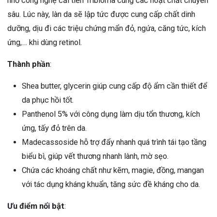
nhờ công nghệ cải tiến Tribioma cùng các hoạt chất chuyên
sâu. Lúc này, làn da sẽ lập tức được cung cấp chất dinh
dưỡng, dịu đi các triệu chứng mẩn đỏ, ngứa, căng tức, kích
ứng,… khi dùng retinol.
Thành phần
:
Shea butter, glycerin giúp cung cấp độ ẩm cần thiết để
da phục hồi tốt.
Panthenol 5% với công dụng làm dịu tổn thương, kích
ứng, tấy đỏ trên da.
Madecassoside hỗ trợ đẩy nhanh quá trình tái tạo tầng
biểu bì, giúp vết thương nhanh lành, mờ sẹo.
Chứa các khoáng chất như kẽm, magie, đồng, mangan
với tác dụng kháng khuẩn, tăng sức đề kháng cho da.
Ưu điểm nổi bật
: