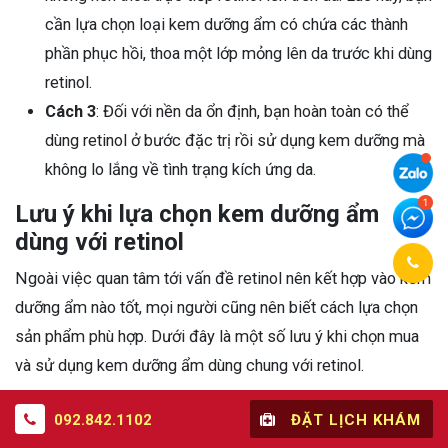
cần lựa chọn loại kem dưỡng ẩm có chứa các thành
phần phục hồi, thoa một lớp mỏng lên da trước khi dùng
retinol.
Cách 3
: Đối với nền da ổn định, bạn hoàn toàn có thể
dùng retinol ở bước đặc trị rồi sử dụng kem dưỡng mà
không lo lắng về tình trạng kích ứng da.
Lưu ý khi lựa chọn kem dưỡng ẩm
dùng với retinol
Ngoài việc quan tâm tới vấn đề retinol nên kết hợp vào kem
dưỡng ẩm nào tốt, mọi người cũng nên biết cách lựa chọn
sản phẩm phù hợp. Dưới đây là một số lưu ý khi chọn mua
và sử dụng kem dưỡng ẩm dùng chung với retinol.
Chọn kem dưỡng ẩm có thành phần, kết cấu phù hợp
092.842.1102
ĐẶT LỊCH KHÁM
với đặc điểm riêng của làn da. Các bạn sở hữu làn da