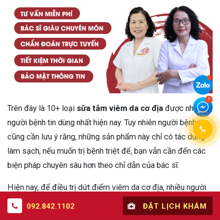
Trên đây là 10+ loại
sữa tắm viêm da cơ địa
được nhiều
người bệnh tin dùng nhất hiện nay. Tuy nhiên người bệnh
cũng cần lưu ý rằng, những sản phẩm này chỉ có tác dụng
làm sạch, nếu muốn trị bệnh triệt để, bạn vẫn cần đến các
biện pháp chuyên sâu hơn theo chỉ dẫn của bác sĩ.
Hiện nay, để điều trị dứt điểm viêm da cơ địa, nhiều người
tìm đến giải pháp toàn diện từ thảo dược tự nhiên. Trong đó,
092.842.1102
ĐẶT LỊCH KHÁM
nổi bật hàng đầu là bài thuốc đặc trị viêm da cơ địa Nhất