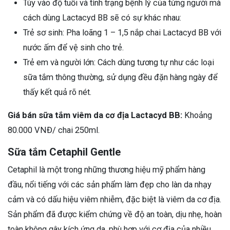
Tùy vào độ tuổi và tình trạng bệnh lý của từng người mà
cách dùng Lactacyd BB sẽ có sự khác nhau:
Trẻ sơ sinh: Pha loãng 1 – 1,5 nắp chai Lactacyd BB với
nước ấm để vệ sinh cho trẻ.
Trẻ em và người lớn: Cách dùng tương tự như các loại
sữa tắm thông thường, sử dụng đều đặn hàng ngày để
thấy kết quả rõ nét.
Giá bán sữa tắm viêm da cơ địa Lactacyd BB:
Khoảng
80.000 VNĐ/ chai 250ml.
Sữa tắm Cetaphil Gentle
Cetaphil là một trong những thương hiệu mỹ phẩm hàng
đầu, nổi tiếng với các sản phẩm làm đẹp cho làn da nhạy
cảm và có dấu hiệu viêm nhiễm, đặc biệt là viêm da cơ địa.
Sản phẩm đã được kiểm chứng về độ an toàn, dịu nhẹ, hoàn
toàn không gây kích ứng da, phù hợp với cơ địa của nhiều