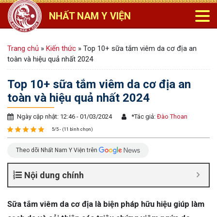
NHẤT NAM Y VIỆN
Trang chủ
»
Kiến thức
»
Top 10+ sữa tắm viêm da cơ địa an
toàn và hiệu quả nhất 2024
Top 10+ sữa tắm viêm da cơ địa an
toàn và hiệu quả nhất 2024
Ngày cập nhật: 12:46 - 01/03/2024
*
Tác giả:
Đào Thoan
5/5 - (11 bình chọn)
Theo dõi Nhất Nam Y Viện trên
Nội dung chính
Sữa tắm viêm da cơ địa là biện pháp hữu hiệu giúp làm