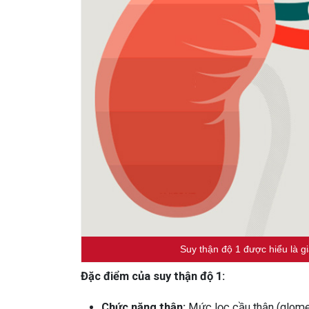
Suy thận độ 1 được hiểu là g
Đặc điểm của suy thận độ 1:
Chức năng thận:
Mức lọc cầu thận (glomer