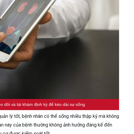
o dõi và tái khám định kỳ để kéo dài sự sống
uản lý tốt, bệnh nhân có thể sống nhiều thập kỷ mà không
oạn này của bệnh thường không ảnh hưởng đáng kể đến
y cơ được kiểm soát tốt.