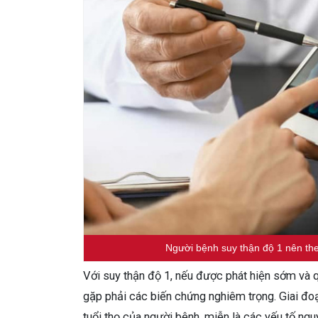
Người bệnh suy thận độ 1 nên the
Với suy thận độ 1, nếu được phát hiện sớm và q
gặp phải các biến chứng nghiêm trọng. Giai đ
tuổi thọ của người bệnh, miễn là các yếu tố ngu