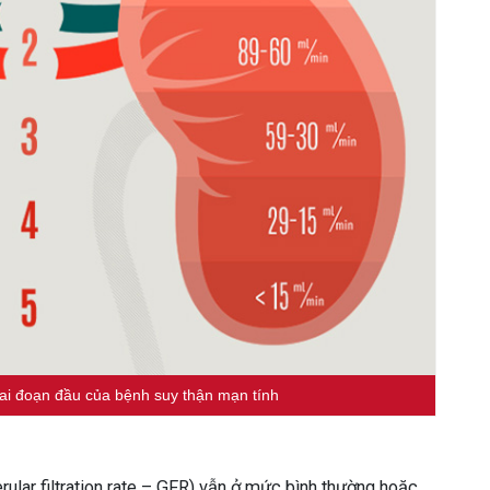
iai đoạn đầu của bệnh suy thận mạn tính
ular filtration rate – GFR) vẫn ở mức bình thường hoặc