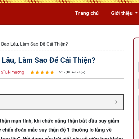
Trang chủ
Giới thiệu
 Bao Lâu, Làm Sao Để Cải Thiện?
Lâu, Làm Sao Để Cải Thiện?
 Sĩ Lê Phương
5/5 - (10 bình chọn)
 thận mạn tính, khi chức năng thận bắt đầu suy giảm
c chẩn đoán mắc suy thận độ 1 thường lo lắng về
 bao lâu”. Nội dung của bài viết này sẽ giúp bạn khám