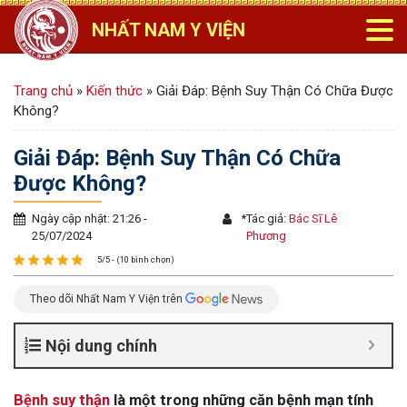
NHẤT NAM Y VIỆN
Trang chủ
»
Kiến thức
»
Giải Đáp: Bệnh Suy Thận Có Chữa Được
Không?
Giải Đáp: Bệnh Suy Thận Có Chữa
Được Không?
Ngày cập nhật: 21:26 -
*
Tác giả:
Bác Sĩ Lê
25/07/2024
Phương
5/5 - (10 bình chọn)
Theo dõi Nhất Nam Y Viện trên
Nội dung chính
Bệnh suy thận
là một trong những căn bệnh mạn tính