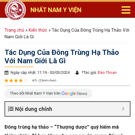
NHẤT NAM Y VIỆN
Trang chủ
»
Kiến thức
»
Tác Dụng Của Đông Trùng Hạ Thảo Với
Nam Giới Là Gì
Tác Dụng Của Đông Trùng Hạ Thảo
Với Nam Giới Là Gì
Ngày cập nhật: 11:19 - 05/03/2024
*
Tác giả:
Đào Thoan
4/5 - (2 bình chọn)
Theo dõi Nhất Nam Y Viện trên
Nội dung chính
Đông trùng hạ thảo – “Thượng dược” quý hiếm mà