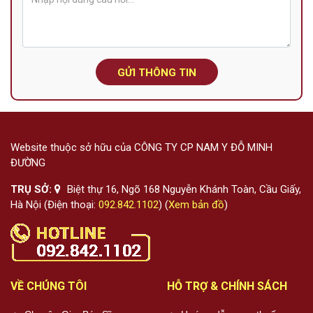
GỬI THÔNG TIN
Website thuộc sở hữu của CÔNG TY CP NAM Y ĐỖ MINH
ĐƯỜNG
TRỤ SỞ:
Biệt thự 16, Ngõ 168 Nguyễn Khánh Toàn, Cầu Giấy,
Hà Nội (Điện thoại:
092.842.1102
) (
Xem bản đồ
)
VỀ CHÚNG TÔI
HỖ TRỢ & CHÍNH SÁCH