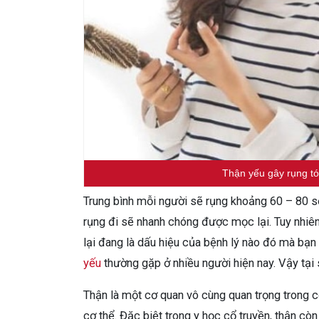
Thận yếu gây rụng tó
Trung bình mỗi người sẽ rụng khoảng 60 – 80 sợ
rụng đi sẽ nhanh chóng được mọc lại. Tuy nhiên
lại đang là dấu hiệu của bệnh lý nào đó mà bạn
yếu
thường gặp ở nhiều người hiện nay. Vậy tại s
Thận là một cơ quan vô cùng quan trọng trong c
cơ thể. Đặc biệt trong y học cổ truyền, thận cò