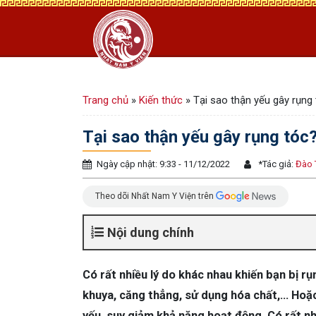
Trang chủ
»
Kiến thức
»
Tại sao thận yếu gây rụng
Tại sao thận yếu gây rụng tóc
Ngày cập nhật: 9:33 - 11/12/2022
*
Tác giả:
Đào 
Theo dõi Nhất Nam Y Viện trên
Nội dung chính
Có rất nhiều lý do khác nhau khiến bạn bị r
khuya, căng thẳng, sử dụng hóa chất,… Hoặ
yếu, suy giảm khả năng hoạt động. Có rất nhi