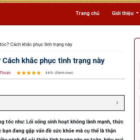
Trang chủ
Giới thiệu
 tóc? Cách khắc phục tình trạng này
? Cách khắc phục tình trạng này
Thoan
4.8/5 - (5 bình chọn)
ụng tóc như: Lối sống sinh hoạt không lành mạnh, thức
c bạn đang gặp vấn đề sức khỏe mà cụ thể là thận
ều cách để cải thiện tình trạng này an toàn, hiệu quả.