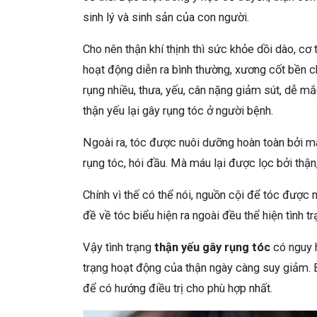
sinh lý và sinh sản của con người.
Cho nên thận khí thịnh thì sức khỏe dồi dào, c
hoạt động diễn ra bình thường, xương cốt bền ch
rụng nhiều, thưa, yếu, cân nặng giảm sút, dễ mắ
thận yếu lại gây rụng tóc ở người bệnh.
Ngoài ra, tóc được nuôi dưỡng hoàn toàn bởi má
rụng tóc, hói đầu. Mà máu lại được lọc bởi thận
Chính vì thế có thể nói, nguồn cội để tóc được
đề về tóc biểu hiện ra ngoài đều thể hiện tình t
Vậy tình trạng
thận yếu gây rụng tóc
có nguy h
trạng hoạt động của thận ngày càng suy giảm.
để có hướng điều trị cho phù hợp nhất.