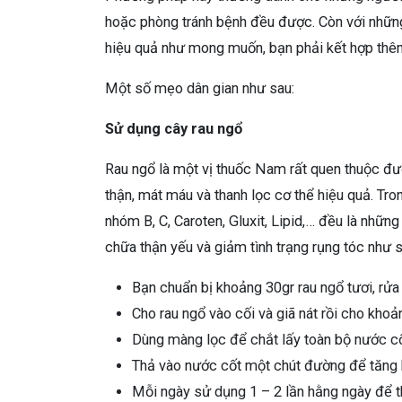
hoặc phòng tránh bệnh đều được. Còn với nhữn
hiệu quả như mong muốn, bạn phải kết hợp thêm
Một số mẹo dân gian như sau:
Sử dụng cây rau ngổ
Rau ngổ là một vị thuốc Nam rất quen thuộc được
thận, mát máu và thanh lọc cơ thể hiệu quả. Tro
nhóm B, C, Caroten, Gluxit, Lipid,… đều là nhữn
chữa thận yếu và giảm tình trạng rụng tóc như s
Bạn chuẩn bị khoảng 30gr rau ngổ tươi, rửa
Cho rau ngổ vào cối và giã nát rồi cho kh
Dùng màng lọc để chắt lấy toàn bộ nước cố
Thả vào nước cốt một chút đường để tăng 
Mỗi ngày sử dụng 1 – 2 lần hằng ngày để th