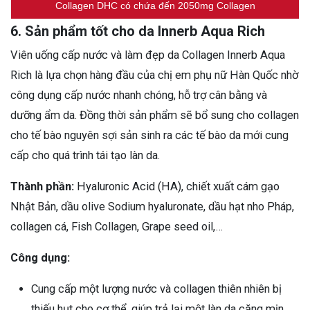
Collagen DHC có chứa đến 2050mg Collagen
6. Sản phẩm tốt cho da Innerb Aqua Rich
Viên uống cấp nước và làm đẹp da Collagen Innerb Aqua
Rich là lựa chọn hàng đầu của chị em phụ nữ Hàn Quốc nhờ
công dụng cấp nước nhanh chóng, hỗ trợ cân bằng và
dưỡng ẩm da. Đồng thời sản phẩm sẽ bổ sung cho collagen
cho tế bào nguyên sợi sản sinh ra các tế bào da mới cung
cấp cho quá trình tái tạo làn da.
Thành phần:
Hyaluronic Acid (HA), chiết xuất cám gạo
Nhật Bản, dầu olive Sodium hyaluronate, dầu hạt nho Pháp,
collagen cá, Fish Collagen, Grape seed oil,…
Công dụng:
Cung cấp một lượng nước và collagen thiên nhiên bị
thiếu hụt cho cơ thể, giúp trả lại một làn da căng mịn,