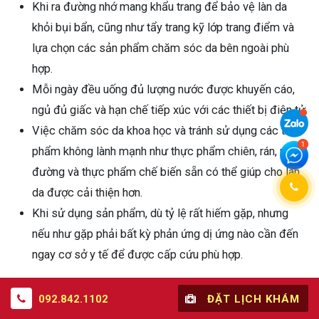
Khi ra đường nhớ mang khẩu trang để bảo vệ làn da
khỏi bụi bẩn, cũng như tẩy trang kỹ lớp trang điểm và
lựa chọn các sản phẩm chăm sóc da bên ngoài phù
hợp.
Mỗi ngày đều uống đủ lượng nước được khuyến cáo,
ngủ đủ giấc và hạn chế tiếp xúc với các thiết bị điện tử.
Việc chăm sóc da khoa học và tránh sử dụng các thực
phẩm không lành mạnh như thực phẩm chiên, rán, nhiều
đường và thực phẩm chế biến sẵn có thể giúp cho làn
da được cải thiện hơn.
Khi sử dụng sản phẩm, dù tỷ lệ rất hiếm gặp, nhưng
nếu như gặp phải bất kỳ phản ứng dị ứng nào cần đến
ngay cơ sở y tế để được cấp cứu phù hợp.
Trên đây là các thông tin tổng hợp về 7 loại
thực phẩm
092.842.1102
ĐẶT LỊCH KHÁM
chức năng đẹp da
mang lại hiệu quả an toàn, nhanh chóng.