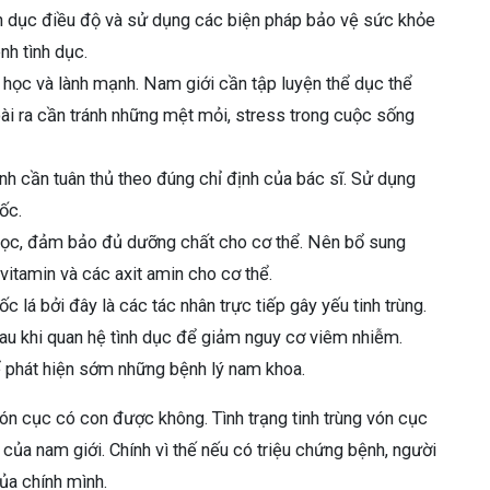
nh dục điều độ và sử dụng các biện pháp bảo vệ sức khỏe
nh tình dục.
 học và lành mạnh. Nam giới cần tập luyện thể dục thể
i ra cần tránh những mệt mỏi, stress trong cuộc sống
ệnh cần tuân thủ theo đúng chỉ định của bác sĩ. Sử dụng
ốc.
học, đảm bảo đủ dưỡng chất cho cơ thể. Nên bổ sung
itamin và các axit amin cho cơ thể.
ốc lá bởi đây là các tác nhân trực tiếp gây yếu tinh trùng.
sau khi quan hệ tình dục để giảm nguy cơ viêm nhiễm.
 phát hiện sớm những bệnh lý nam khoa.
 vón cục có con được không. Tình trạng tinh trùng vón cục
của nam giới. Chính vì thế nếu có triệu chứng bệnh, người
ủa chính mình.