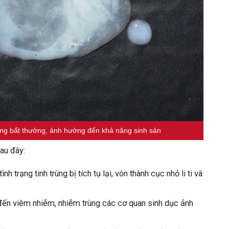
trùng bất thưởng, ảnh hưởng đến khả năng sinh sản
au đây:
h trạng tinh trùng bị tích tụ lại, vón thành cục nhỏ li ti và
đến viêm nhiễm, nhiễm trùng các cơ quan sinh dục ảnh