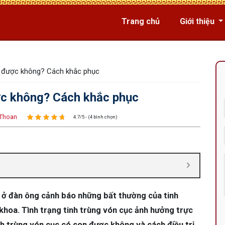
Trang chủ
Giới thiệu
n được không? Cách khắc phục
ợc không? Cách khắc phục
Thoan
4.7/5 - (4 bình chọn)
p ở đàn ông cảnh báo những bất thường của tinh
khoa. Tình trạng tinh trùng vón cục ảnh hưởng trực
nh trùng vón cục có con được không và cách điều trị