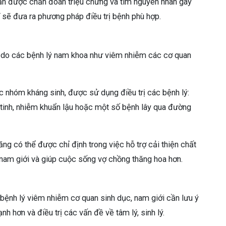
 cần được chẩn đoán triệu chứng và tìm nguyên nhân gây
 sẽ đưa ra phương pháp điều trị bệnh phù hợp.
ục do các bệnh lý nam khoa như viêm nhiễm các cơ quan
c nhóm kháng sinh, được sử dụng điều trị các bệnh lý:
úi tinh, nhiễm khuẩn lậu hoặc một số bệnh lây qua đường
g có thể được chỉ định trong việc hỗ trợ cải thiện chất
 nam giới và giúp cuộc sống vợ chồng thăng hoa hơn.
 bệnh lý viêm nhiễm cơ quan sinh dục, nam giới cần lưu ý
 hơn và điều trị các vấn đề về tâm lý, sinh lý.