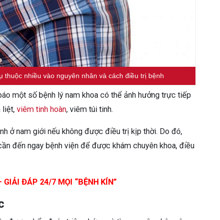
ụ thuộc nhiều vào nguyên nhân và cách điều trị bệnh
 báo một số bệnh lý nam khoa có thể ảnh hưởng trực tiếp
liệt,
viêm tinh hoàn
, viêm túi tinh.
nh ở nam giới nếu không được điều trị kịp thời. Do đó,
c cần đến ngay bệnh viện để được khám chuyên khoa, điều
 GIẢI ĐÁP 24/7 MỌI “BỆNH KÍN”
c