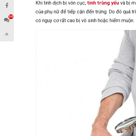
Khi tinh dịch bị vón cục,
tinh trùng yếu
và bị m
của phụ nữ để tiếp cận đến trứng. Do đó quá trì
54
có nguy cơ rất cao bị vô sinh hoặc hiếm muộn.