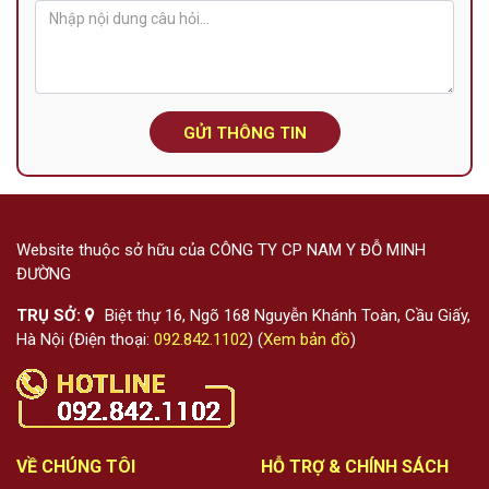
GỬI THÔNG TIN
Website thuộc sở hữu của CÔNG TY CP NAM Y ĐỖ MINH
ĐƯỜNG
TRỤ SỞ:
Biệt thự 16, Ngõ 168 Nguyễn Khánh Toàn, Cầu Giấy,
Hà Nội (Điện thoại:
092.842.1102
) (
Xem bản đồ
)
VỀ CHÚNG TÔI
HỖ TRỢ & CHÍNH SÁCH