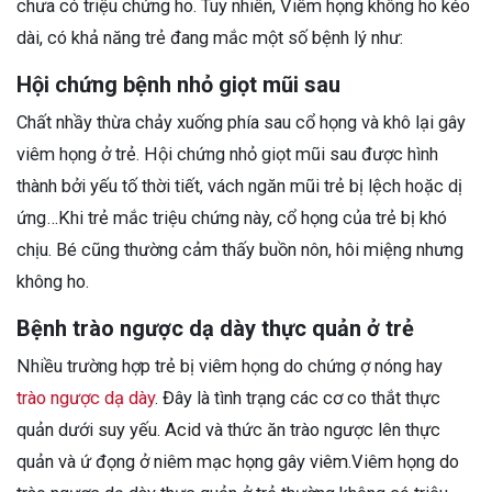
chưa có triệu chứng ho. Tuy nhiên, Viêm họng không ho kéo
dài, có khả năng trẻ đang mắc một số bệnh lý như:
Hội chứng bệnh nhỏ giọt mũi sau
Chất nhầy thừa chảy xuống phía sau cổ họng và khô lại gây
viêm họng ở trẻ. Hội chứng nhỏ giọt mũi sau được hình
thành bởi yếu tố thời tiết, vách ngăn mũi trẻ bị lệch hoặc dị
ứng…Khi trẻ mắc triệu chứng này, cổ họng của trẻ bị khó
chịu. Bé cũng thường cảm thấy buồn nôn, hôi miệng nhưng
không ho.
Bệnh trào ngược dạ dày thực quản ở trẻ
Nhiều trường hợp trẻ bị viêm họng do chứng ợ nóng hay
trào ngược dạ dày
. Đây là tình trạng các cơ co thắt thực
quản dưới suy yếu. Acid và thức ăn trào ngược lên thực
quản và ứ đọng ở niêm mạc họng gây viêm.Viêm họng do