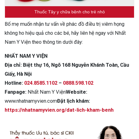
Thuốc Tây y chữa bệnh cho trẻ nhỏ
Bố mẹ muốn nhận tư vấn về phác đồ điều trị viêm họng
không ho hiệu quả cho các bé, hãy liên hệ ngay với Nhất
Nam Y Viện theo thông tin dưới đây:
NHẤT NAM Y VIỆN
Địa chỉ: Biệt thự 16, Ngõ 168 Nguyễn Khánh Toàn, Cầu
Giấy, Hà Nội
Hotline:
024.8585.1102
–
0888.598.102
Fanpage:
Nhất Nam Y Viện
Website:
www.nhatnamyvien.com
Đặt lịch khám:
https://nhatnamyvien.org/dat-lich-kham-benh