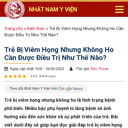
NHẤT NAM Y VIỆN
Trang chủ
»
Kiến thức
»
Trẻ Bị Viêm Họng Nhưng Không Ho Cần
Được Điều Trị Như Thế Nào?
Trẻ Bị Viêm Họng Nhưng Không Ho
Cần Được Điều Trị Như Thế Nào?
Ngày cập nhật: 9:03 - 16/02/2023
*
Tác giả:
Đào Thoan
4.9/5 - (8 bình chọn)
Theo dõi Nhất Nam Y Viện trên
Trẻ bị viêm họng nhưng không ho là tình trạng bệnh
phổ biến. Nhiều bậc phụ huynh lo lắng bệnh sẽ ảnh
hưởng xấu đến sức khỏe và sự phát triển của trẻ. Bài
viết dưới đây sẽ giúp bạn đọc giải đáp trẻ bị viêm họng