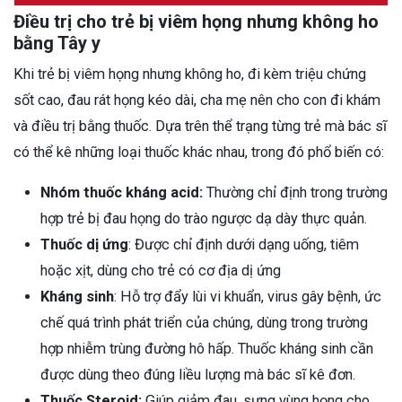
Điều trị cho trẻ bị viêm họng nhưng không ho
bằng Tây y
Khi trẻ bị viêm họng nhưng không ho, đi kèm triệu chứng
sốt cao, đau rát họng kéo dài, cha mẹ nên cho con đi khám
và điều trị bằng thuốc. Dựa trên thể trạng từng trẻ mà bác sĩ
có thể kê những loại thuốc khác nhau, trong đó phổ biến có:
Nhóm thuốc kháng acid:
Thường chỉ định trong trường
hợp trẻ bị đau họng do trào ngược dạ dày thực quản.
Thuốc dị ứng
: Được chỉ định dưới dạng uống, tiêm
hoặc xịt, dùng cho trẻ có cơ địa dị ứng
Kháng sinh
: Hỗ trợ đẩy lùi vi khuẩn, virus gây bệnh, ức
chế quá trình phát triển của chúng, dùng trong trường
hợp nhiễm trùng đường hô hấp. Thuốc kháng sinh cần
được dùng theo đúng liều lượng mà bác sĩ kê đơn.
Thuốc Steroid:
Giúp giảm đau, sưng vùng họng cho