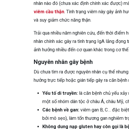
nhân nào đó (chưa xác định chính xác được) mà
viêm cầu thận
. Tình trạng viêm này gây ảnh hư
và suy giảm chức năng thận.
Trải qua nhiều năm nghiên cứu, đến thời điểm 
nhân chính xác gây ra tình trạng IgA lắng đọng 
ảnh hưởng nhiều đến cơ quan khác trong cơ thể
Nguyên nhân gây bệnh
Dù chưa tìm ra được nguyên nhân cụ thể nhưng 
hưởng trực tiếp hoặc gián tiếp gây ra căn bệnh 
Yếu tố di truyền:
là căn bệnh chủ yếu xảy 
một số nhóm dân tộc ở châu Á, châu Mỹ, ch
Các bệnh về gan:
viêm gan B, C… đặc biệt 
bởi mô sẹo), làm tổn thương gan nghiêm tr
Không dung nạp gluten hay còn gọi là b