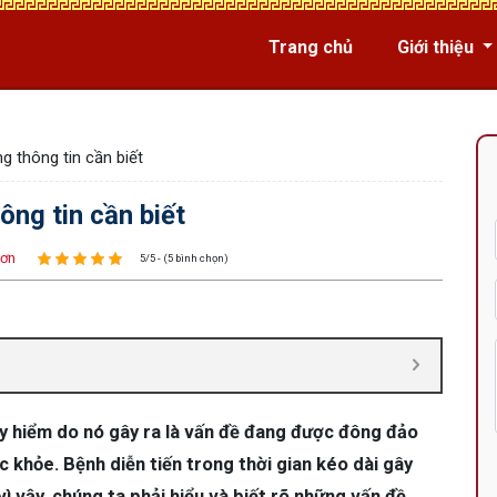
Trang chủ
Giới thiệu
g thông tin cần biết
ông tin cần biết
Sơn
5/5 - (5 bình chọn)
y hiểm do nó gây ra là vấn đề đang được đông đảo
 khỏe. Bệnh diễn tiến trong thời gian kéo dài gây
ì vậy, chúng ta phải hiểu và biết rõ những vấn đề