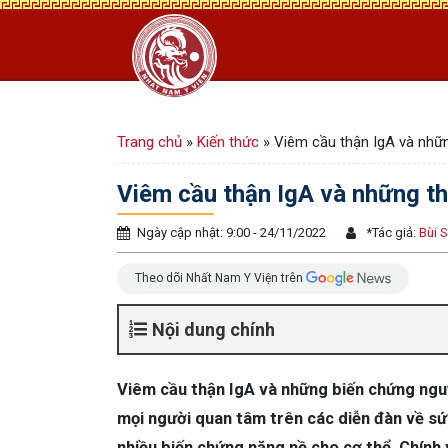
Trang chủ
»
Kiến thức
»
Viêm cầu thận IgA và nhữn
Viêm cầu thận IgA và những th
Ngày cập nhật: 9:00 - 24/11/2022
*
Tác giả:
Bùi 
Theo dõi Nhất Nam Y Viện trên
Nội dung chính
Viêm cầu thận IgA và những biến chứng ngu
mọi người quan tâm trên các diễn đàn về sức
nhiều biến chứng nặng nề cho cơ thể. Chính v