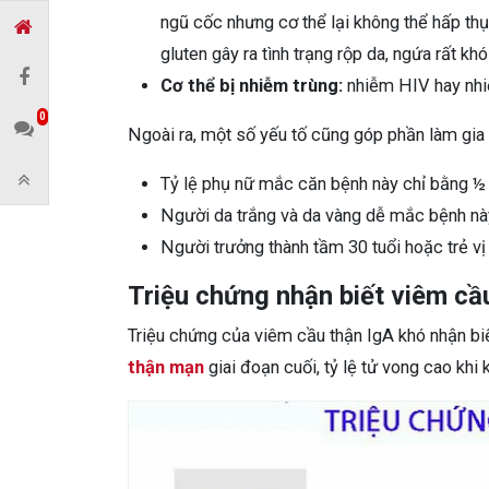
ngũ cốc nhưng cơ thể lại không thể hấp th
gluten gây ra tình trạng rộp da, ngứa rất kh
Cơ thể bị nhiễm trùng:
nhiễm HIV hay nhiễ
0
Ngoài ra, một số yếu tố cũng góp phần làm gia t
Tỷ lệ phụ nữ mắc căn bệnh này chỉ bằng ½ 
Người da trắng và da vàng dễ mắc bệnh nà
Người trưởng thành tầm 30 tuổi hoặc trẻ vị 
Triệu chứng nhận biết viêm cầ
Triệu chứng của viêm cầu thận IgA khó nhận biế
thận mạn
giai đoạn cuối, tỷ lệ tử vong cao khi k