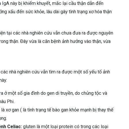
 IgA này bị khiếm khuyết, mắc lại cầu thận dẫn đến
ởng xấu đến sức khỏe, lâu dài gây tình trạng xơ hóa thận
hiện tại các nhà nghiên cứu vẫn chưa đưa ra được nguyên
trong thận.
Đây vừa là căn bệnh ảnh hưởng vào thận, vừa
.
các nhà nghiên cứu vẫn tìm ra được một số yếu tố ảnh
này:
ra ở một số gia đình do gen di truyền, do chủng tộc và
âu Phi.
là xơ gan ( là tình trạng tế bào gan khỏe mạnh bị thay thế
ọng.
ệnh Celiac:
gluten là một loại protein có trong các loại