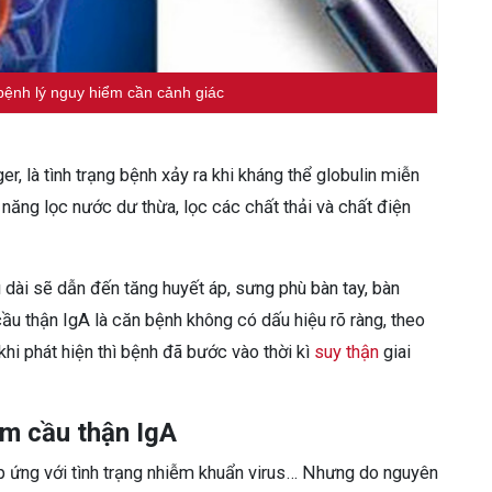
bệnh lý nguy hiểm cần cảnh giác
r, là tình trạng bệnh xảy ra khi kháng thể globulin miễn
 năng lọc nước dư thừa, lọc các chất thải và chất điện
âu dài sẽ dẫn đến tăng huyết áp, sưng phù bàn tay, bàn
ầu thận IgA là căn bệnh không có dấu hiệu rõ ràng, theo
 khi phát hiện thì bệnh đã bước vào thời kì
suy thận
giai
m cầu thận IgA
p ứng với tình trạng nhiễm khuẩn virus… Nhưng do nguyên