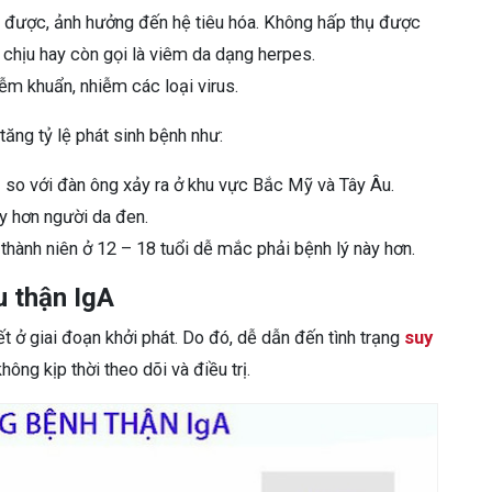
ụ được, ảnh hưởng đến hệ tiêu hóa. Không hấp thụ được
ó chịu hay còn gọi là viêm da dạng herpes.
m khuẩn, nhiễm các loại virus.
ăng tỷ lệ phát sinh bệnh như:
so với đàn ông xảy ra ở khu vực Bắc Mỹ và Tây Âu.
y hơn người da đen.
thành niên ở 12 – 18 tuổi dễ mắc phải bệnh lý này hơn.
u thận IgA
t ở giai đoạn khởi phát. Do đó, dễ dẫn đến tình trạng
suy
hông kịp thời theo dõi và điều trị.