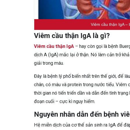
Viêm cầu thận IgA – 
Viêm cầu thận IgA là gì?
Viêm cầu thận IgA
– hay còn gọi là bệnh Buerge
dịch A (IgA) mắc lại ở thận. Nó làm cản trở khả
giải trong máu.
Đây là bệnh lý phổ biến nhất trên thế giới, để l
chân, có máu và protein trong nước tiểu.
Viêm c
thời gian nó tiến triển dần và dẫn đến tình trạng
đoạn cuối – cực kì nguy hiểm.
Nguyên nhân dẫn đến bệnh viê
Hệ miễn dịch của cơ thể sản sinh ra IgA để đá