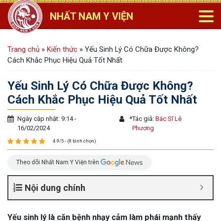
NHẤT NAM Y VIỆN
Trang chủ
»
Kiến thức
»
Yếu Sinh Lý Có Chữa Được Không?
Cách Khắc Phục Hiệu Quả Tốt Nhất
Yếu Sinh Lý Có Chữa Được Không?
Cách Khắc Phục Hiệu Quả Tốt Nhất
Ngày cập nhật: 9:14 -
*
Tác giả:
Bác Sĩ Lê
16/02/2024
Phương
4.9/5 - (8 bình chọn)
Theo dõi Nhất Nam Y Viện trên
Nội dung chính
Yếu sinh lý là căn bệnh nhạy cảm làm phái mạnh thấy