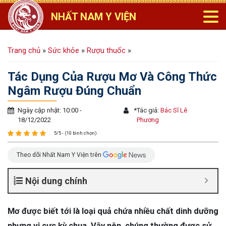
NHẤT NAM Y VIỆN
Trang chủ
»
Sức khỏe
»
Rượu thuốc
»
Tác Dụng Của Rượu Mơ Và Công Thức
Ngâm Rượu Đúng Chuẩn
Ngày cập nhật: 10:00 -
*
Tác giả:
Bác Sĩ Lê
18/12/2022
Phương
5/5 - (10 bình chọn)
Theo dõi Nhất Nam Y Viện trên
Nội dung chính
Mơ được biết tới là loại quả chứa nhiều chất dinh dưỡng
nhưng vị cực kỳ chua. Vậy nên, chúng thường được sử