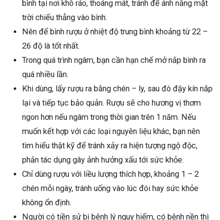
bình tại nơi khô ráo, thoáng mát, tránh để ánh nắng mặt
trời chiếu thẳng vào bình.
Nên để bình rượu ở nhiệt độ trung bình khoảng từ 22 –
26 độ là tốt nhất.
Trong quá trình ngâm, bạn cần hạn chế mở nắp bình ra
quá nhiều lần.
Khi dùng, lấy rượu ra bằng chén – ly, sau đó đậy kín nắp
lại và tiếp tục bảo quản. Rượu sẽ cho hương vị thơm
ngon hơn nếu ngâm trong thời gian trên 1 năm. Nếu
muốn kết hợp với các loại nguyên liệu khác, bạn nên
tìm hiểu thật kỹ để tránh xảy ra hiện tượng ngộ độc,
phản tác dụng gây ảnh hưởng xấu tới sức khỏe.
Chỉ dùng rượu với liều lượng thích hợp, khoảng 1 – 2
chén mỗi ngày, tránh uống vào lúc đói hay sức khỏe
không ổn định.
Người có tiền sử bị bệnh lý nguy hiểm, có bệnh nền thì