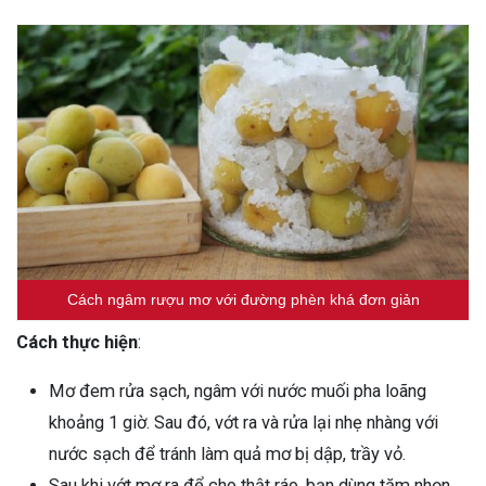
Cách ngâm rượu mơ với đường phèn khá đơn giản
Cách thực hiện
:
Mơ đem rửa sạch, ngâm với nước muối pha loãng
khoảng 1 giờ. Sau đó, vớt ra và rửa lại nhẹ nhàng với
nước sạch để tránh làm quả mơ bị dập, trầy vỏ.
Sau khi vớt mơ ra để cho thật ráo, bạn dùng tăm nhọn