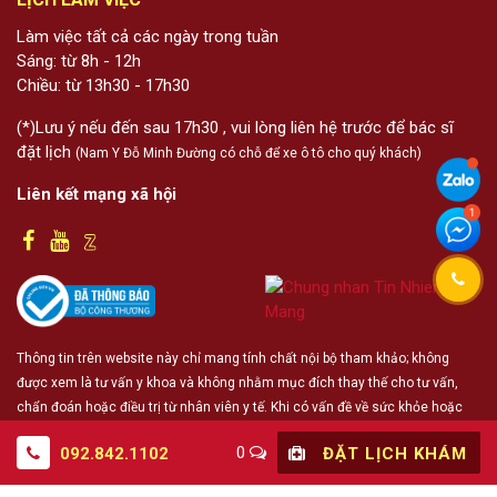
Làm việc tất cả các ngày trong tuần
Sáng: từ 8h - 12h
Chiều: từ 13h30 - 17h30
(*)Lưu ý nếu đến sau 17h30 , vui lòng liên hệ trước để bác sĩ
đặt lịch
(Nam Y Đỗ Minh Đường có chỗ để xe ô tô cho quý khách)
Liên kết mạng xã hội
Thông tin trên website này chỉ mang tính chất nội bộ tham khảo; không
được xem là tư vấn y khoa và không nhằm mục đích thay thế cho tư vấn,
chẩn đoán hoặc điều trị từ nhân viên y tế. Khi có vấn đề về sức khỏe hoặc
cần hỗ trợ cấp cứu người đọc cần liên hệ bác sĩ và cơ sở y tế gần nhất
0
092.842.1102
ĐẶT LỊCH KHÁM