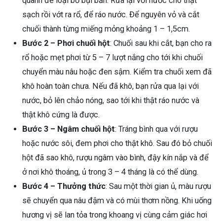
quanh để loại bỏ bụi bẩn. Rửa lại với nước cho thật
sạch rồi vớt ra rổ, để ráo nước. Để nguyên vỏ và cắt
chuối thành từng miếng mỏng khoảng 1 – 1,5cm.
Bước 2 – Phơi chuối hột
: Chuối sau khi cắt, bạn cho ra
rổ hoặc mẹt phơi từ 5 – 7 lượt nắng cho tới khi chuối
chuyển màu nâu hoặc đen sậm. Kiểm tra chuối xem đã
khô hoàn toàn chưa. Nếu đã khô, bạn rửa qua lại với
nước, bỏ lên chảo nóng, sao tới khi thật ráo nước và
thật khô cứng là được.
Bước 3 – Ngâm chuối hột
: Tráng bình qua với rượu
hoặc nước sôi, đem phơi cho thật khô. Sau đó bỏ chuối
hột đã sao khô, rượu ngâm vào bình, đậy kín nắp và để
ở nơi khô thoáng, ủ trong 3 – 4 tháng là có thể dùng.
Bước 4 – Thưởng thức
: Sau một thời gian ủ, màu rượu
sẽ chuyển qua nâu đậm và có mùi thơm nồng. Khi uống
hương vị sẽ lan tỏa trong khoang vị cùng cảm giác hơi