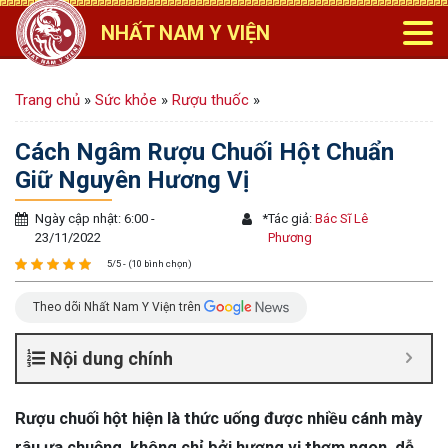
NHẤT NAM Y VIỆN
Trang chủ
»
Sức khỏe
»
Rượu thuốc
»
Cách Ngâm Rượu Chuối Hột Chuẩn
Giữ Nguyên Hương Vị
Ngày cập nhật: 6:00 -
*
Tác giả:
Bác Sĩ Lê
23/11/2022
Phương
5/5 - (10 bình chọn)
Theo dõi Nhất Nam Y Viện trên
Nội dung chính
Rượu chuối hột hiện là thức uống được nhiều cánh mày
râu ưa chuộng, không chỉ bởi hương vị thơm ngon, dễ