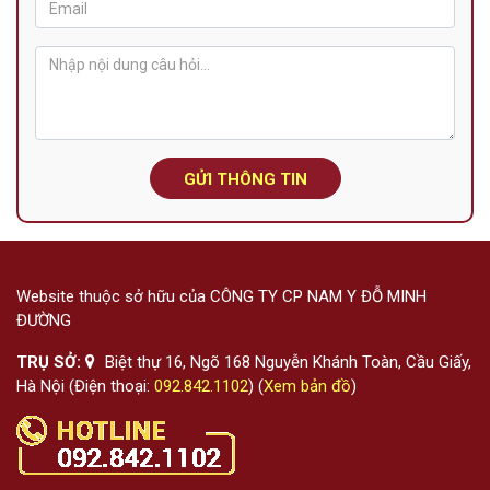
GỬI THÔNG TIN
Website thuộc sở hữu của CÔNG TY CP NAM Y ĐỖ MINH
ĐƯỜNG
TRỤ SỞ:
Biệt thự 16, Ngõ 168 Nguyễn Khánh Toàn, Cầu Giấy,
Hà Nội (Điện thoại:
092.842.1102
) (
Xem bản đồ
)