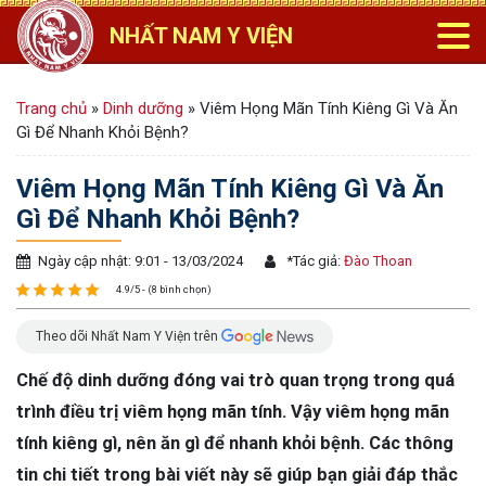
NHẤT NAM Y VIỆN
Trang chủ
»
Dinh dưỡng
»
Viêm Họng Mãn Tính Kiêng Gì Và Ăn
Gì Để Nhanh Khỏi Bệnh?
Viêm Họng Mãn Tính Kiêng Gì Và Ăn
Gì Để Nhanh Khỏi Bệnh?
Ngày cập nhật: 9:01 - 13/03/2024
*
Tác giả:
Đào Thoan
4.9/5 - (8 bình chọn)
Theo dõi Nhất Nam Y Viện trên
Chế độ dinh dưỡng đóng vai trò quan trọng trong quá
trình điều trị viêm họng mãn tính. Vậy viêm họng mãn
tính kiêng gì, nên ăn gì để nhanh khỏi bệnh. Các thông
tin chi tiết trong bài viết này sẽ giúp bạn giải đáp thắc