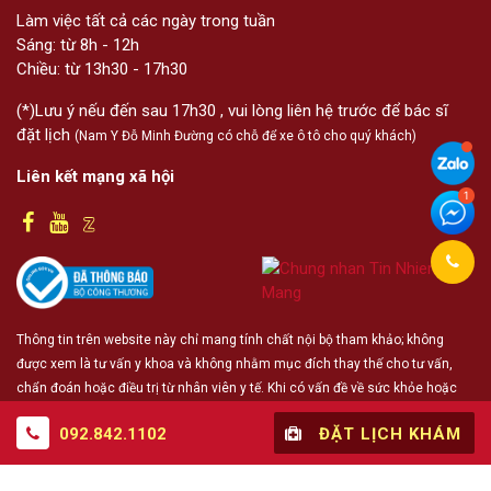
Làm việc tất cả các ngày trong tuần
Sáng: từ 8h - 12h
Chiều: từ 13h30 - 17h30
(*)Lưu ý nếu đến sau 17h30 , vui lòng liên hệ trước để bác sĩ
đặt lịch
(Nam Y Đỗ Minh Đường có chỗ để xe ô tô cho quý khách)
Liên kết mạng xã hội
Thông tin trên website này chỉ mang tính chất nội bộ tham khảo; không
được xem là tư vấn y khoa và không nhằm mục đích thay thế cho tư vấn,
chẩn đoán hoặc điều trị từ nhân viên y tế. Khi có vấn đề về sức khỏe hoặc
cần hỗ trợ cấp cứu người đọc cần liên hệ bác sĩ và cơ sở y tế gần nhất
092.842.1102
ĐẶT LỊCH KHÁM