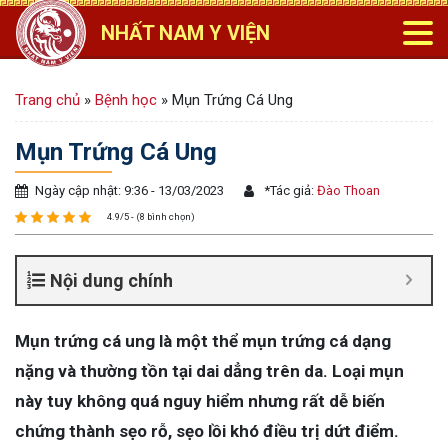
NHẤT NAM Y VIỆN
Trang chủ
»
Bệnh học
»
Mụn Trứng Cá Ung
Mụn Trứng Cá Ung
Ngày cập nhật: 9:36 - 13/03/2023
*
Tác giả:
Đào Thoan
4.9/5 - (8 bình chọn)
Nội dung chính
Mụn trứng cá ung là một thể mụn trứng cá dạng
nặng và thường tồn tại dai dẳng trên da. Loại mụn
này tuy không quá nguy hiểm nhưng rất dễ biến
chứng thành sẹo rỗ, sẹo lồi khó điều trị dứt điểm.