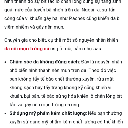
hình thành do sự bít tắc lỗ chân lông cùng sự tăng sinh
quá mức của tuyến bã nhờn trên da. Ngoài ra, sự tấn
công của vi khuẩn gây hại như P.acnes cũng khiến da bị
viêm nhiễm và gây nên mụn.
Chuyên gia cho biết, cụ thể một số nguyên nhân khiến
da nổi mụn trứng cá
ung ở mũi, cằm như sau:
Chăm sóc da không đúng cách:
Đây là nguyên nhân
phổ biến hình thành nên mụn trên da. Theo đó việc
bạn không tẩy tế bào chết thường xuyên, rửa mặt
không sạch hay tẩy trang không kỹ cũng khiến vi
khuẩn, bụi bẩn, tế bào sừng hóa khiến lỗ chân lông bít
tắc và gây nên mụn trứng cá ung.
Sử dụng mỹ phẩm kém chất lượng:
Nếu bạn thường
xuyên sử dụng mỹ phẩm kém chất lượng có thể khiến