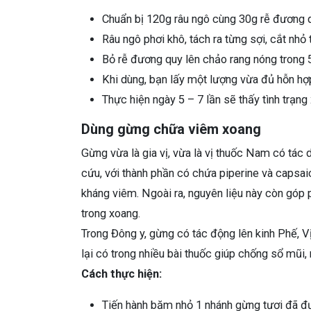
Chuẩn bị 120g râu ngô cùng 30g rễ đương 
Râu ngô phơi khô, tách ra từng sợi, cắt nh
Bỏ rễ đương quy lên chảo rang nóng trong 5
Khi dùng, bạn lấy một lượng vừa đủ hỗn hợp
Thực hiện ngày 5 – 7 lần sẽ thấy tình trạng
Dùng gừng chữa viêm xoang
Gừng vừa là gia vị, vừa là vị thuốc Nam có tác 
cứu, với thành phần có chứa piperine và capsai
kháng viêm. Ngoài ra, nguyên liệu này còn góp 
trong xoang.
Trong Đông y, gừng có tác động lên kinh Phế, Vị,
lại có trong nhiều bài thuốc giúp chống sổ mũi
Cách thực hiện:
Tiến hành băm nhỏ 1 nhánh gừng tươi đã đư