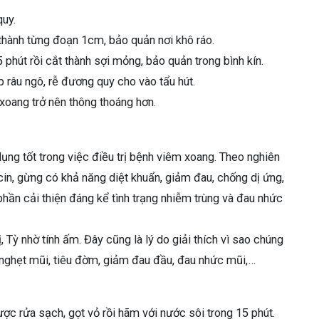
quy.
ỏ thành từng đoạn 1cm, bảo quản nơi khô ráo.
 phút rồi cắt thành sợi mỏng, bảo quản trong bình kín.
 râu ngô, rễ đương quy cho vào tẩu hút.
 xoang trở nên thông thoáng hơn.
dụng tốt trong việc điều trị bệnh viêm xoang. Theo nghiên
cin, gừng có khả năng diệt khuẩn, giảm đau, chống dị ứng,
phần cải thiện đáng kể tình trạng nhiễm trùng và đau nhức
 Tỳ nhờ tính ấm. Đây cũng là lý do giải thích vì sao chúng
, nghẹt mũi, tiêu đờm, giảm đau đầu, đau nhức mũi,…
ợc rửa sạch, gọt vỏ rồi hãm với nước sôi trong 15 phút.