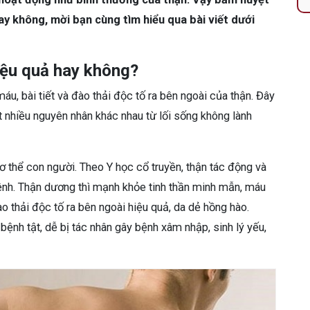
ay không, mời bạn cùng tìm hiểu qua bài viết dưới
iệu quả hay không?
áu, bài tiết và đào thải độc tố ra bên ngoài của thận. Đây
t nhiều nguyên nhân khác nhau từ lối sống không lành
ơ thể con người. Theo Y học cổ truyền, thận tác động và
ệnh. Thận dương thì mạnh khỏe tinh thần minh mẫn, máu
đào thải độc tố ra bên ngoài hiệu quả, da dẻ hồng hào.
bệnh tật, dễ bị tác nhân gây bệnh xâm nhập, sinh lý yếu,