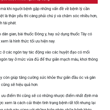
ận mà khi người bệnh gặp những vấn đề về bệnh lý cần
ệt là thận yếu thì càng phải chú ý và chăm sóc nhiều hơn,
h tái phát.
dân gian, bài thuốc Đông y, hay sử dụng thuốc Tây có
em là hình thức tối ưu hiện nay.
ực ở các ngón tay tác động vào các huyệt đạo có mối
 ngón tay ở mức vừa đủ để thư giãn mạch máu, khơi thông
y còn giúp tăng cường sức khỏe thư giãn đầu óc và gân
nh cũng sẽ hiệu quả hơn.
có ưu điểm thì cũng sẽ có những nhược điểm nhất định mà
c xem là cách cải thiện tình trạng bệnh rất tốt nhưng lại
ng cách này cùng với những biện pháp chữa bệnh khác