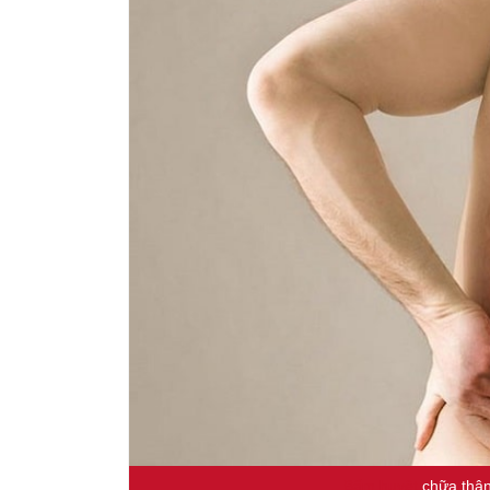
Bấm huyệt
chữa thận