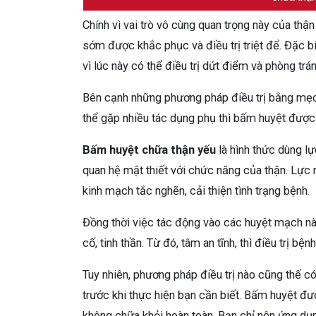
Chính vì vai trò vô cùng quan trọng này của th
sớm được khắc phục và điều trị triệt để. Đặc bi
vì lúc này có thể điều trị dứt điểm và phòng trán
Bên cạnh những phương pháp điều trị bằng mẹo 
thể gặp nhiều tác dụng phụ thì bấm huyệt được x
Bấm huyệt chữa thận yếu
là hình thức dùng l
quan hệ mật thiết với chức năng của thận. Lực
kinh mạch tắc nghẽn, cải thiện tình trạng bệnh.
Đồng thời việc tác động vào các huyệt mạch nà
cố, tinh thần. Từ đó, tâm an tĩnh, thì điều trị bệ
Tuy nhiên, phương pháp điều trị nào cũng thế 
trước khi thực hiện bạn cần biết. Bấm huyệt đượ
không chữa khỏi hoàn toàn. Bạn chỉ nên ứng dụ