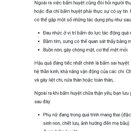
Ngoài ra việc bấm huyệt cũng đòi hỏi người th
hoặc địa chỉ bấm huyệt phải thực sự có uy tín.
có thể gặp một số những tác dụng phụ như sau
Đau nhức ở vị trí bấm do lực tác động quá
Bầm tím, sưng có thể quan sát thấy bằng m
Buồn nôn, gây chóng mặt, cơ thể mệt mỏi.
Hậu quả đáng tiếc nhất chính là bấm sai huyệt.
hệ thần kinh, khả năng vận động của các chi. 
và gây liệt chi, nửa thân hoặc toàn thân,..
Ngoài ra khi bấm huyệt chữa thận yếu, bạn lư
sau đây:
Phụ nữ đang trong quá trình mang thai (đặc
sinh non, chết lưu, ảnh hưởng đến mẹ bầu)