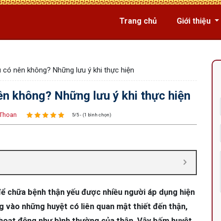
Trang chủ
Giới thiệu
 có nên không? Những lưu ý khi thực hiện
n không? Những lưu ý khi thực hiện
Thoan
5/5 - (1 bình chọn)
 chữa bệnh thận yếu được nhiều người áp dụng hiện
g vào những huyệt có liên quan mật thiết đến thận,
hoạt động như bình thường của thận. Vậy bấm huyệt