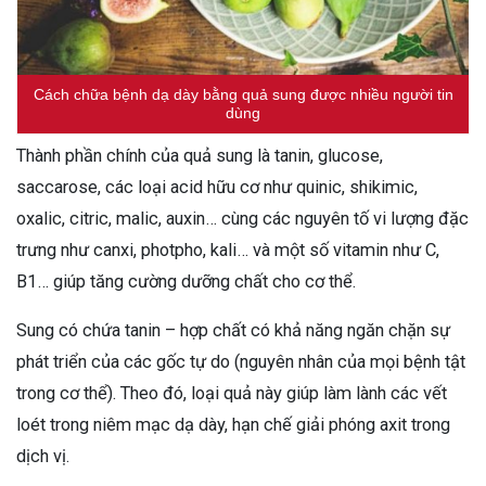
Cách chữa bệnh dạ dày bằng quả sung được nhiều người tin
dùng
Thành phần chính của quả sung là tanin, glucose,
saccarose, các loại acid hữu cơ như quinic, shikimic,
oxalic, citric, malic, auxin… cùng các nguyên tố vi lượng đặc
trưng như canxi, photpho, kali… và một số vitamin như C,
B1… giúp tăng cường dưỡng chất cho cơ thể.
Sung có chứa tanin – hợp chất có khả năng ngăn chặn sự
phát triển của các gốc tự do (nguyên nhân của mọi bệnh tật
trong cơ thể). Theo đó, loại quả này giúp làm lành các vết
loét trong niêm mạc dạ dày, hạn chế giải phóng axit trong
dịch vị.