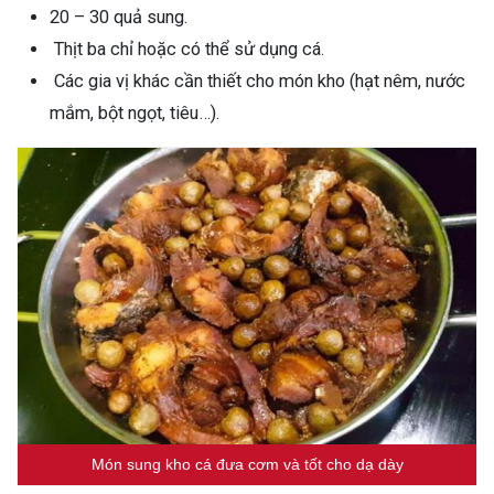
20 – 30 quả sung.
Thịt ba chỉ hoặc có thể sử dụng cá.
Các gia vị khác cần thiết cho món kho (hạt nêm, nước
mắm, bột ngọt, tiêu…).
Món sung kho cá đưa cơm và tốt cho dạ dày